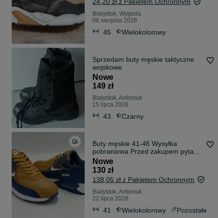
24,20 zł z Pakietem Ochronnym
Białystok, Wygoda
06 sierpnia 2026
45
Wielokolorowy
Sprzedam buty męskie taktyczne
wojskowe
Nowe
149 zł
Białystok, Antoniuk
15 lipca 2026
43
Czarny
Buty męskie 41-46 Wysyłka
pobraniowa Przed zakupem pytać
o dostępnoś
Nowe
130 zł
138,05 zł z Pakietem Ochronnym
Białystok, Antoniuk
22 lipca 2026
41
Wielokolorowy
Pozostałe