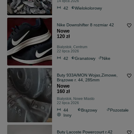
14 lipca 2026
42
Wielokolorowy
Nike Downshifter 8 rozmiar 42
Nowe
120 zł
Białystok, Centrum
22 lipca 2026
42
Granatowy
Nike
Buty 933A/MON Wojas,Zimowe,
Brązowe r. 44, 285mm
Nowe
160 zł
Białystok, Nowe Miasto
22 lipca 2026
44
Brązowy
Pozostałe
Inny
Buty Lacoste Powercourt r.42