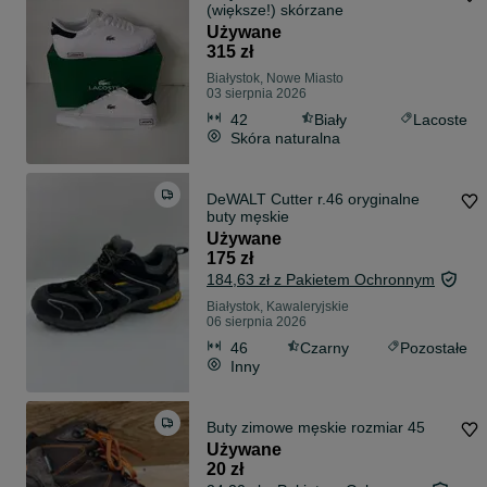
(większe!) skórzane
Używane
315 zł
Białystok, Nowe Miasto
03 sierpnia 2026
42
Biały
Lacoste
Skóra naturalna
DeWALT Cutter r.46 oryginalne
buty męskie
Używane
175 zł
184,63 zł z Pakietem Ochronnym
Białystok, Kawaleryjskie
06 sierpnia 2026
46
Czarny
Pozostałe
Inny
Buty zimowe męskie rozmiar 45
Używane
20 zł