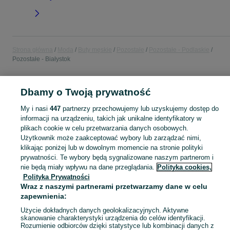
Strona główna
Moda
Buty męskie
Pozostałe
Pozostałe - Podlaskie
Pozostałe - Białystok
POLSKA » PODLASKIE » BIAŁYSTOK
Dbamy o Twoją prywatność
My i nasi
447
partnerzy przechowujemy lub uzyskujemy dostęp do
KATEGORIA
informacji na urządzeniu, takich jak unikalne identyfikatory w
plikach cookie w celu przetwarzania danych osobowych.
Użytkownik może zaakceptować wybory lub zarządzać nimi,
Zobacz Więc
Sprzedaż pozostałych butów męskich Białystok ▶️ różne style, fasony i okazje ✅ Nowe i używane w atrakcyjnych cenach ✌ Znajdź oferty na OLX.pl!
klikając poniżej lub w dowolnym momencie na stronie polityki
prywatności. Te wybory będą sygnalizowane naszym partnerom i
Mapa kategorii
nie będą miały wpływu na dane przeglądania.
Polityka cookies,
Polityka Prywatności
Mapa miejscowości
Wraz z naszymi partnerami przetwarzamy dane w celu
Mapa ministron
zapewnienia:
Popularne wyszukiwania
Użycie dokładnych danych geolokalizacyjnych. Aktywne
skanowanie charakterystyki urządzenia do celów identyfikacji.
Rozumienie odbiorców dzięki statystyce lub kombinacji danych z