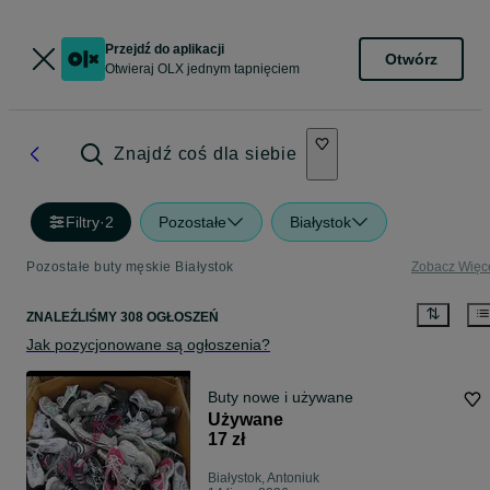
Przejdź do aplikacji
Otwórz
Otwieraj OLX jednym tapnięciem
Znajdź coś dla siebie
Filtry
·
2
Pozostałe
Białystok
Pozostałe buty męskie Białystok
Zobacz Więc
ZNALEŹLIŚMY 308 OGŁOSZEŃ
Jak pozycjonowane są ogłoszenia?
Buty nowe i używane
Używane
17 zł
Białystok, Antoniuk