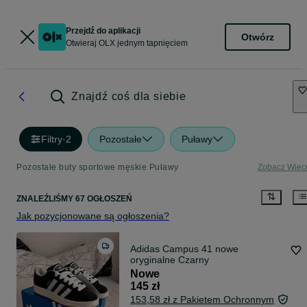
Przejdź do aplikacji
Otwórz
Otwieraj OLX jednym tapnięciem
Znajdź coś dla siebie
Filtry
·
2
Pozostałe
Puławy
Pozostałe buty sportowe męskie Puławy
Zobacz Więc
ZNALEŹLIŚMY 67 OGŁOSZEŃ
Jak pozycjonowane są ogłoszenia?
Adidas Campus 41 nowe
oryginalne Czarny
Nowe
145 zł
153,58 zł z Pakietem Ochronnym