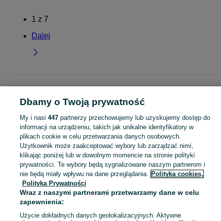
1
z
7
Dalej
Strona główna
Moda
Buty męskie
Obuwie sportowe
Pozostałe
Pozostałe
Lubelskie
Pozostałe - Puławy
Dbamy o Twoją prywatność
My i nasi
447
partnerzy przechowujemy lub uzyskujemy dostęp do
KATEGORIA
informacji na urządzeniu, takich jak unikalne identyfikatory w
plikach cookie w celu przetwarzania danych osobowych.
Użytkownik może zaakceptować wybory lub zarządzać nimi,
Zobacz Więc
Sprzedaż pozostałego obuwia sportowego męskiego Puławy ▶️ Nowe i używane w atrakcyjnych cenach ✌ Przeglądaj i wybierz najlepszą ofertę na OLX.pl!
klikając poniżej lub w dowolnym momencie na stronie polityki
prywatności. Te wybory będą sygnalizowane naszym partnerom i
Mapa kategorii
nie będą miały wpływu na dane przeglądania.
Polityka cookies,
Polityka Prywatności
Mapa miejscowości
Wraz z naszymi partnerami przetwarzamy dane w celu
Mapa ministron
zapewnienia:
Popularne wyszukiwania
Użycie dokładnych danych geolokalizacyjnych. Aktywne