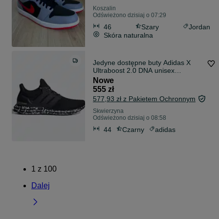
Koszalin
Odświeżono dzisiaj o 07:29
46
Szary
Jordan
Skóra naturalna
Jedyne dostępne buty Adidas X
Ultraboost 2.0 DNA unisex
Mohamed Salah 44
Nowe
555 zł
577,93 zł z Pakietem Ochronnym
Skwierzyna
Odświeżono dzisiaj o 08:58
44
Czarny
adidas
1
z
100
Dalej