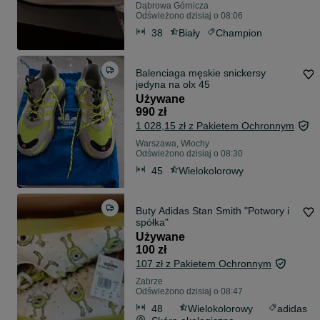
Dąbrowa Górnicza
Odświeżono dzisiaj o 08:06
38
Biały
Champion
Balenciaga męskie snickersy
jedyna na olx 45
Używane
990 zł
1 028,15 zł z Pakietem Ochronnym
Warszawa, Włochy
Odświeżono dzisiaj o 08:30
45
Wielokolorowy
Buty Adidas Stan Smith "Potwory i
spółka"
Używane
100 zł
107 zł z Pakietem Ochronnym
Zabrze
Odświeżono dzisiaj o 08:47
48
Wielokolorowy
adidas