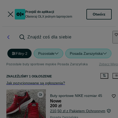
Przejdź do aplikacji
Otwórz
Otwieraj OLX jednym tapnięciem
Znajdź coś dla siebie
Filtry
·
2
Pozostałe
Posada Zarszyńska
Pozostałe buty sportowe męskie Posada Zarszyńska
Zobacz Więc
ZNALEŹLIŚMY 1 OGŁOSZENIE
Jak pozycjonowane są ogłoszenia?
Buty sportowe NIKE rozmiar 45
Nowe
200 zł
210,50 zł z Pakietem Ochronnym
Posada Zarszyńska