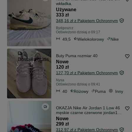
wkładka.
Używane
333 zł
348,16 zł z Pakietem Ochronnym
Bydgoszcz
Odświeżono dzisiaj o 09:17
49,5
Wielokolorowy
Nike
Buty Puma rozmiar 40
Dostawa gratis
Nowe
120 zł
127,70 zł z Pakietem Ochronnym
Nysa
Odświeżono dzisiaj o 09:41
40
Różowy
Puma
Inny
OKAZJA Nike Air Jordan 1 Low 46
męskie czarne czerwone jordan1
box 30cm
Nowe
299 zł
312,97 zł z Pakietem Ochronnym