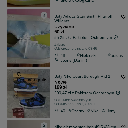
Skóra ekologiczna
Buty Adidas Stan Smith Pharrell
Williams
Używane
50 zł
55,25 zł z Pakietem Ochronnym
Zabrze
Odświeżono dzisiaj o 08:46
48
Niebieski
adidas
Jeans (Denim)
Buty Nike Court Borough Mid 2
Dostawa gratis
Nowe
199 zł
209,47 zł z Pakietem Ochronnym
Ostrowiec Świętokrzyski
Odświeżono dzisiaj o 09:11
40
Czarny
Nike
Inny
Nike air max stan bdb 49,5 /33 cm