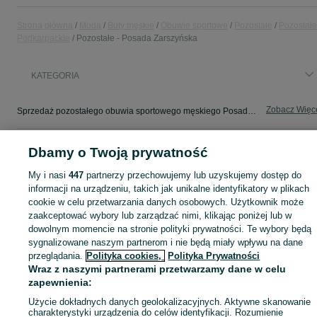
Strona główna
Moda
Buty męskie
Obuwie sportowe
Pozostałe
Pozostałe
Podkarpackie
Pozostałe - Posada Zarszyńska
KATEGORIA
Zobacz Więc
Sprzedaż pozostałego obuwia sportowego męskiego Posada Zarszyńska ▶️ Nowe i używane w atrakcyjnych cenach ✌ Przeglądaj i wybierz najlepszą ofertę na OLX.pl!
Mapa kategorii
Dbamy o Twoją prywatność
Mapa miejscowości
My i nasi
447
partnerzy przechowujemy lub uzyskujemy dostęp do
Mapa ministron
informacji na urządzeniu, takich jak unikalne identyfikatory w plikach
cookie w celu przetwarzania danych osobowych. Użytkownik może
Popularne wyszukiwania
zaakceptować wybory lub zarządzać nimi, klikając poniżej lub w
dowolnym momencie na stronie polityki prywatności. Te wybory będą
sygnalizowane naszym partnerom i nie będą miały wpływu na dane
przeglądania.
Polityka cookies,
Polityka Prywatności
Wraz z naszymi partnerami przetwarzamy dane w celu
zapewnienia:
Użycie dokładnych danych geolokalizacyjnych. Aktywne skanowanie
charakterystyki urządzenia do celów identyfikacji. Rozumienie