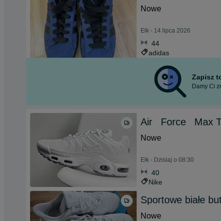
Nowe
Ełk - 14 lipca 2026
44
adidas
Zapisz 
Damy Ci zn
Air _Force _Max T
Nowe
Ełk - Dzisiaj o 08:30
40
Nike
Sportowe białe bu
Nowe