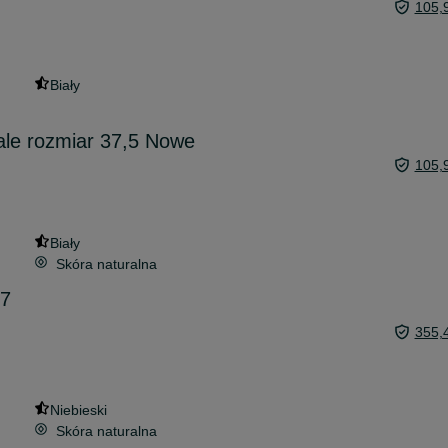
105,
Biały
iale rozmiar 37,5 Nowe
105,
Biały
Skóra naturalna
07
355,
Niebieski
Skóra naturalna