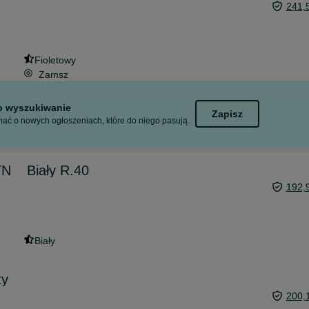
241,
Fioletowy
Zamsz
to wyszukiwanie
Zapisz
ać o nowych ogłoszeniach, które do niego pasują.
N _ Biały R.40
192,
Biały
ty
200,