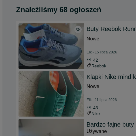
Znaleźliśmy 68 ogłoszeń
Buty Reebok Runn
Nowe
Ełk - 15 lipca 2026
42
Reebok
Klapki Nike mind 
Nowe
Ełk - 11 lipca 2026
43
Nike
Bardzo fajne buty
Używane