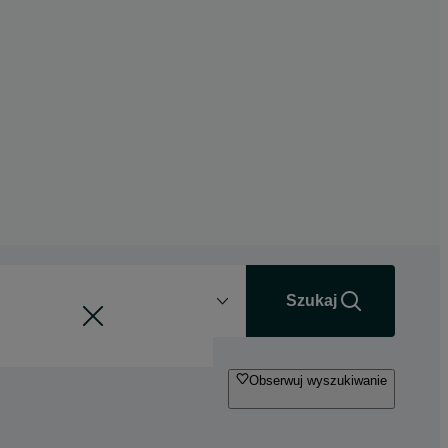
Odległość
+0 km
Szukaj
Obserwuj wyszukiwanie