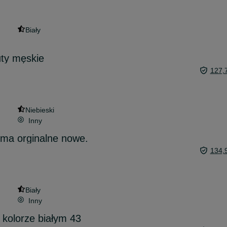
Biały
ty męskie
127,
Niebieski
Inny
ma orginalne nowe.
134,
Biały
Inny
 kolorze białym 43