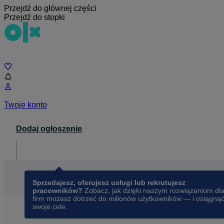
Przejdź do głównej części
Przejdź do stopki
Czat
Twoje konto
Dodaj ogłoszenie
Dla biznesu
opens in a new tab
Sprzedajesz, oferujesz usługi lub rekrutujesz
pracowników?
Zobacz, jak dzięki naszym rozwiązaniom dl
firm możesz dotrzeć do milionów użytkowników — i osiągną
swoje cele.