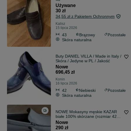
Używane
30 zł
34,55 zł z Pakietem Ochronnym
Kalisz
15 lipca 2026
43
Brązowy
Pozostałe
Skóra naturalna
Buty DANIEL VILLA / Made in Italy /
Skóra / Jedyne w PL / Jakość
Nowe
696,45 zł
Konin
16 lipca 2026
42
Niebieski
Pozostałe
Skóra naturalna
NOWE Mokasyny męskie KAZAR
białe 100% skórzane (rozmiar 42)
ORYGINALNE
Nowe
290 zł