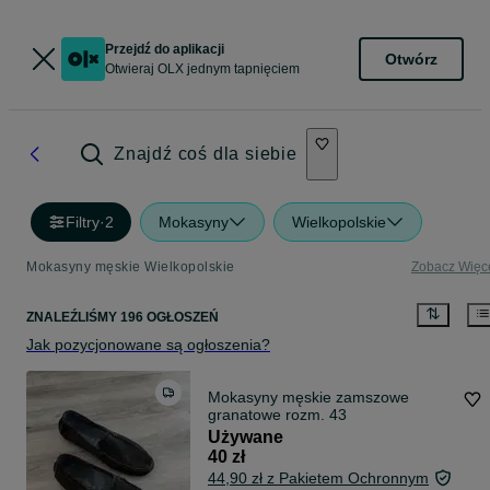
Przejdź do aplikacji
Otwórz
Otwieraj OLX jednym tapnięciem
Znajdź coś dla siebie
Filtry
·
2
Mokasyny
Wielkopolskie
Mokasyny męskie Wielkopolskie
Zobacz Więc
ZNALEŹLIŚMY 196 OGŁOSZEŃ
Jak pozycjonowane są ogłoszenia?
Mokasyny męskie zamszowe
granatowe rozm. 43
Używane
40 zł
44,90 zł z Pakietem Ochronnym