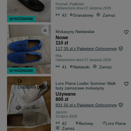
Poznań, Piątkowo
Odświeżono dnia 07 sierpnia 2026
43
Granatowy
Zamsz
WYRÓŻNIONE
Mokasyny Niebieskie
Nowe
110 zł
117,35 zł z Pakietem Ochronnym
Piła
Odświeżono dnia 07 sierpnia 2026
41
Niebieski
Zamsz
WYRÓŻNIONE
Loro Piana Loafer Summer Walk
Dostawa gratis
buty zamszowe mokasyny
Używane
800 zł
831,50 zł z Pakietem Ochronnym
Jarocin
23 lipca 2026
42
Beżowy
Loro Piana
Zamsz