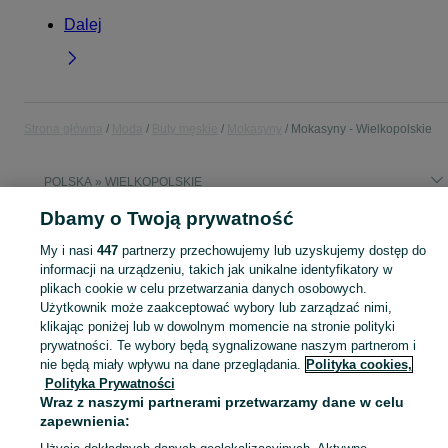
Dalej
Strona główna
Moda
Buty męskie
Mokasyny
Mokasyny - Wielkopolskie
POLSKA » WIELKOPOLSKIE
Dbamy o Twoją prywatność
KATEGORIA
My i nasi
447
partnerzy przechowujemy lub uzyskujemy dostęp do
informacji na urządzeniu, takich jak unikalne identyfikatory w
Zobacz Więc
Szeroki wybór mokasynów męskich Wielkopolskie ▶️ Mokasyny męskie czarne, brązowe lub beżowe w dobrych cenach ✌ Przeglądaj ogłoszenia na OLX.pl!
plikach cookie w celu przetwarzania danych osobowych.
Użytkownik może zaakceptować wybory lub zarządzać nimi,
klikając poniżej lub w dowolnym momencie na stronie polityki
Mapa kategorii
prywatności. Te wybory będą sygnalizowane naszym partnerom i
nie będą miały wpływu na dane przeglądania.
Polityka cookies,
Mapa miejscowości
Polityka Prywatności
Mapa ministron
Wraz z naszymi partnerami przetwarzamy dane w celu
Popularne wyszukiwania
zapewnienia: