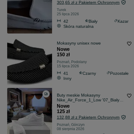
303,65 zł z Pakietem Ochronnym
Turek
25 lipca 2026
42
Biały
Kazar
Skóra naturalna
Mokasyny unisex nowe
Nowe
150 zł
Poznań, Podolany
15 lipca 2026
41
Czarny
Pozostałe
Inny
Buty meskie Mokasyny
Nike_Air_Force_1_Low '07_Biały
R.40
Nowe
125 zł
132,88 zł z Pakietem Ochronnym
Poznań, Górczyn
08 sierpnia 2026