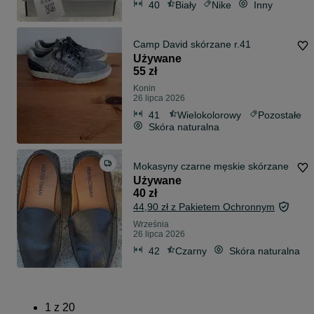
40
Biały
Nike
Inny
Camp David skórzane r.41
Używane
55 zł
Konin
26 lipca 2026
41
Wielokolorowy
Pozostałe
Skóra naturalna
Mokasyny czarne męskie skórzane
Używane
40 zł
44,90 zł z Pakietem Ochronnym
Września
26 lipca 2026
42
Czarny
Skóra naturalna
1
z
20