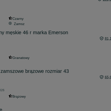
Czarny
Zamsz
y męskie 46 r marka Emerson
81,
Granatowy
 zamszowe brązowe rozmiar 43
65,
2026
Brązowy
e