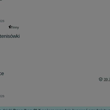
2026
Inny
tenisówki
ce
39,
2026