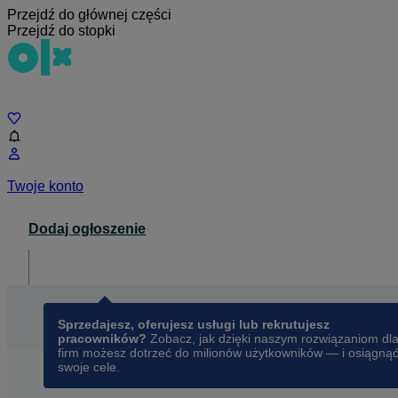
Przejdź do głównej części
Przejdź do stopki
Czat
Twoje konto
Dodaj ogłoszenie
Dla biznesu
opens in a new tab
Sprzedajesz, oferujesz usługi lub rekrutujesz
pracowników?
Zobacz, jak dzięki naszym rozwiązaniom dl
firm możesz dotrzeć do milionów użytkowników — i osiągną
swoje cele.