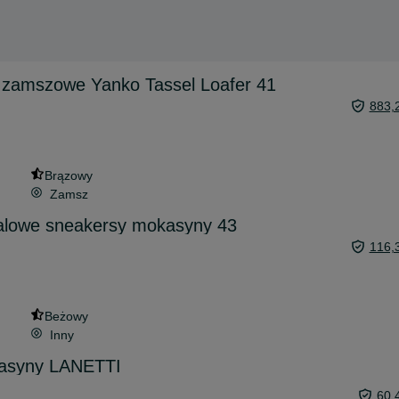
zamszowe Yanko Tassel Loafer 41
883,
Brązowy
Zamsz
alowe sneakersy mokasyny 43
116,
Beżowy
Inny
kasyny LANETTI
60,