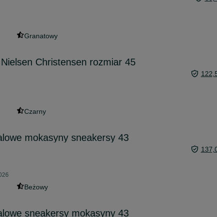
Granatowy
Nielsen Christensen rozmiar 45
122,
Czarny
alowe mokasyny sneakersy 43
137,
2026
Beżowy
alowe sneakersy mokasyny 43