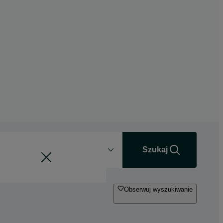
Odległość
+0 km
Szukaj
Obserwuj wyszukiwanie