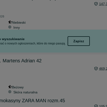
147,
2026
Niebieski
Inny
to wyszukiwanie
Zapisz
ać o nowych ogłoszeniach, które do niego pasują.
. Martens Adrian 42
469,
Beżowy
Skóra naturalna
 mokasyny ZARA MAN rozm.45
105,