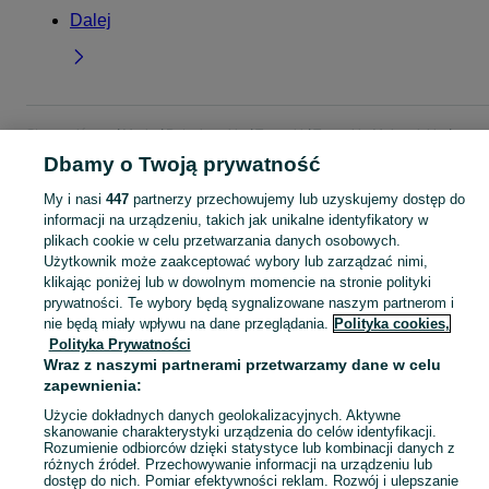
Dalej
Strona główna
Moda
Buty damskie
Trampki
Trampki - Małopolskie
Trampki - Myślenice
Dbamy o Twoją prywatność
My i nasi
447
partnerzy przechowujemy lub uzyskujemy dostęp do
KATEGORIA
informacji na urządzeniu, takich jak unikalne identyfikatory w
plikach cookie w celu przetwarzania danych osobowych.
Użytkownik może zaakceptować wybory lub zarządzać nimi,
Zobacz Więc
Szeroki wybór trampek damskich Myślenice ▶️ canvas, skórzane, wysokie i niskie ✅ Nowe i używane w dobrych cenach ✌ Znajdź ogłoszenia na OLX.pl!
klikając poniżej lub w dowolnym momencie na stronie polityki
prywatności. Te wybory będą sygnalizowane naszym partnerom i
nie będą miały wpływu na dane przeglądania.
Polityka cookies,
Mapa kategorii
Polityka Prywatności
Mapa miejscowości
Wraz z naszymi partnerami przetwarzamy dane w celu
Mapa ministron
zapewnienia:
Popularne wyszukiwania
Użycie dokładnych danych geolokalizacyjnych. Aktywne
skanowanie charakterystyki urządzenia do celów identyfikacji.
Rozumienie odbiorców dzięki statystyce lub kombinacji danych z
różnych źródeł. Przechowywanie informacji na urządzeniu lub
dostęp do nich. Pomiar efektywności reklam. Rozwój i ulepszanie