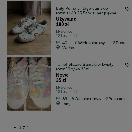
Buty Puma vintage damskie
rozmiar 40 25.5cm super piękne
Używane
180 zł
Myślenice
12 lipca 2026
40
Wielokolorowy
Puma
Wełna
Tanio! Śliczne trampki w kwiaty
rozm39 tylko 35zł
Nowe
35 zł
Myślenice
13 lipca 2026
39
Wielokolorowy
Pozostałe
Inny
1
z
4