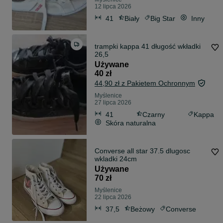
12 lipca 2026
41
Biały
Big Star
Inny
trampki kappa 41 długość wkładki
26,5
Używane
40 zł
44,90 zł z Pakietem Ochronnym
Myślenice
27 lipca 2026
41
Czarny
Kappa
Skóra naturalna
Converse all star 37.5 dlugosc
wkladki 24cm
Używane
70 zł
Myślenice
22 lipca 2026
37,5
Beżowy
Converse