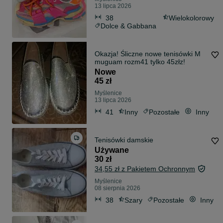
13 lipca 2026
38
Wielokolorowy
Dolce & Gabbana
Okazja! Śliczne nowe tenisówki M
muguam rozm41 tylko 45złz!
Nowe
45 zł
Myślenice
13 lipca 2026
41
Inny
Pozostałe
Inny
Tenisówki damskie
Używane
30 zł
34,55 zł z Pakietem Ochronnym
Myślenice
08 sierpnia 2026
38
Szary
Pozostałe
Inny