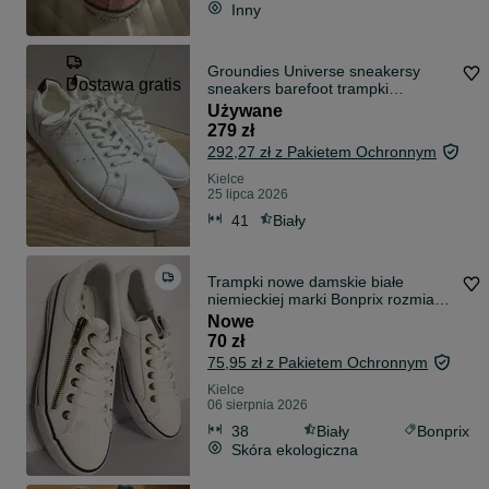
Inny
Groundies Universe sneakersy
Dostawa gratis
sneakers barefoot trampki
tenisówkii
Używane
279 zł
292,27 zł z Pakietem Ochronnym
Kielce
25 lipca 2026
41
Biały
Trampki nowe damskie białe
niemieckiej marki Bonprix rozmiar
38
Nowe
70 zł
75,95 zł z Pakietem Ochronnym
Kielce
06 sierpnia 2026
38
Biały
Bonprix
Skóra ekologiczna