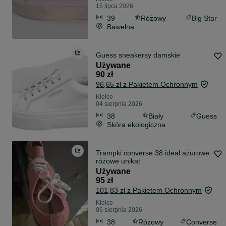
15 lipca 2026
39
Różowy
Big Star
Bawełna
Guess sneakersy damskie
Używane
90 zł
96,65 zł z Pakietem Ochronnym
Kielce
04 sierpnia 2026
38
Biały
Guess
Skóra ekologiczna
Trampki converse 38 ideał ażurowe
różowe unikat
Używane
95 zł
101,83 zł z Pakietem Ochronnym
Kielce
06 sierpnia 2026
38
Różowy
Converse