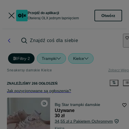
Przejdź do aplikacji
Otwórz
Otwieraj OLX jednym tapnięciem
Znajdź coś dla siebie
Filtry
·
2
Trampki
Kielce
Sneakersy damskie Kielce
Zobacz Więc
ZNALEŹLIŚMY 266 OGŁOSZEŃ
Jak pozycjonowane są ogłoszenia?
Big Star trampki damskie
Używane
30 zł
34,55 zł z Pakietem Ochronnym
Kielce