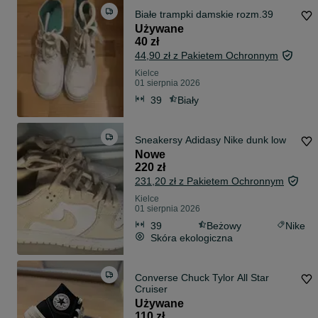
Białe trampki damskie rozm.39
Używane
40 zł
44,90 zł z Pakietem Ochronnym
Kielce
01 sierpnia 2026
39
Biały
Sneakersy Adidasy Nike dunk low
Nowe
220 zł
231,20 zł z Pakietem Ochronnym
Kielce
01 sierpnia 2026
39
Beżowy
Nike
Skóra ekologiczna
Converse Chuck Tylor All Star
Cruiser
Używane
110 zł