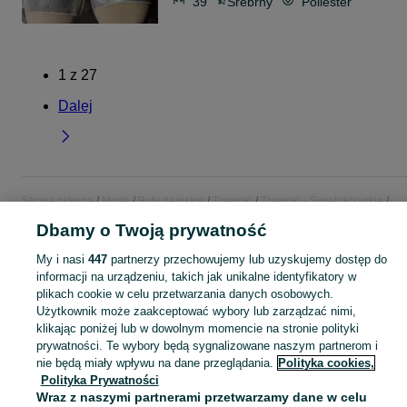
39
Srebrny
Poliester
1
z
27
Dalej
Strona główna
Moda
Buty damskie
Trampki
Trampki - Świętokrzyskie
Trampki - Kielce
Dbamy o Twoją prywatność
My i nasi
447
partnerzy przechowujemy lub uzyskujemy dostęp do
KATEGORIA
informacji na urządzeniu, takich jak unikalne identyfikatory w
plikach cookie w celu przetwarzania danych osobowych.
Zobacz Więc
Użytkownik może zaakceptować wybory lub zarządzać nimi,
Szeroki wybór trampek damskich Kielce ▶️ canvas, skórzane, wysokie i niskie ✅ Nowe i używane w dobrych cenach ✌ Znajdź ogłoszenia na OLX.pl!
klikając poniżej lub w dowolnym momencie na stronie polityki
prywatności. Te wybory będą sygnalizowane naszym partnerom i
Mapa kategorii
nie będą miały wpływu na dane przeglądania.
Polityka cookies,
Polityka Prywatności
Mapa miejscowości
Wraz z naszymi partnerami przetwarzamy dane w celu
Mapa ministron