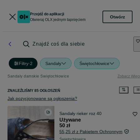
Przejdź do aplikacji
Otwórz
Otwieraj OLX jednym tapnięciem
Znajdź coś dla siebie
Filtry
·
2
Sandały
Świętochłowice
Sandały damskie Świętochłowice
Zobacz Więc
ZNALEŹLIŚMY 85 OGŁOSZEŃ
Jak pozycjonowane są ogłoszenia?
Sandały rieker roz 40
Używane
50 zł
55,25 zł z Pakietem Ochronnym
Świętochłowice