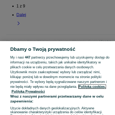
1
z
9
Dalej
Strona główna
Moda
Buty damskie
Sandały
Sandały - Śląskie
Sandały -
Świętochłowice
Dbamy o Twoją prywatność
My i nasi
447
partnerzy przechowujemy lub uzyskujemy dostęp do
KATEGORIA
informacji na urządzeniu, takich jak unikalne identyfikatory w
plikach cookie w celu przetwarzania danych osobowych.
Użytkownik może zaakceptować wybory lub zarządzać nimi,
Zobacz Więc
Szeroki wybór sandałów damskich Świętochłowice ▶️ Różne marki i rozmiary ✅ Nowe i używane w atrakcyjnych cenach ✌ Sprawdź oferty i kupuj tanio na OLX.pl!
klikając poniżej lub w dowolnym momencie na stronie polityki
prywatności. Te wybory będą sygnalizowane naszym partnerom i
Mapa kategorii
nie będą miały wpływu na dane przeglądania.
Polityka cookies,
Polityka Prywatności
Mapa miejscowości
Wraz z naszymi partnerami przetwarzamy dane w celu
Mapa ministron
zapewnienia:
Popularne wyszukiwania
Użycie dokładnych danych geolokalizacyjnych. Aktywne
skanowanie charakterystyki urządzenia do celów identyfikacji.