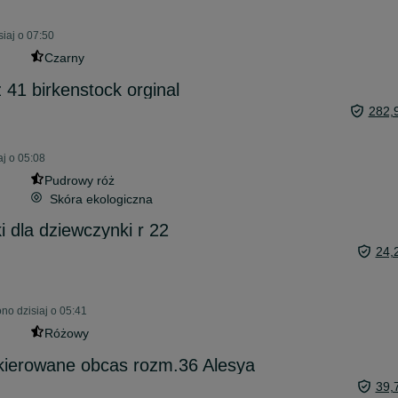
iaj o 07:50
Czarny
 41 birkenstock orginal
282,
aj o 05:08
Pudrowy róż
Skóra ekologiczna
 dla dziewczynki r 22
24,
no dzisiaj o 05:41
Różowy
kierowane obcas rozm.36 Alesya
39,