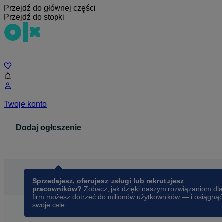
Przejdź do głównej części
Przejdź do stopki
Czat
Twoje konto
Dodaj ogłoszenie
Dla biznesu
opens in a new tab
Sprzedajesz, oferujesz usługi lub rekrutujesz
pracowników?
Zobacz, jak dzięki naszym rozwiązaniom dl
firm możesz dotrzeć do milionów użytkowników — i osiągną
swoje cele.