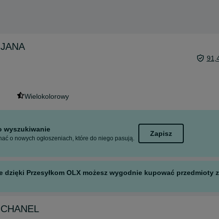
e JANA
91,
Wielokolorowy
to wyszukiwanie
Zapisz
ać o nowych ogłoszeniach, które do niego pasują.
 ale dzięki Przesyłkom OLX możesz wygodnie kupować przedmioty z 
y CHANEL