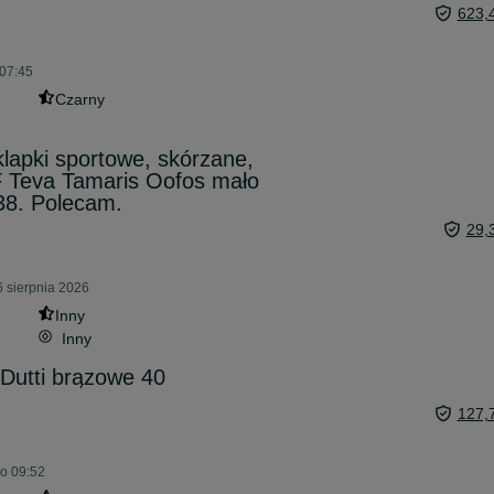
623,
 07:45
Czarny
lapki sportowe, skórzane,
F Teva Tamaris Oofos mało
38. Polecam.
29,
 sierpnia 2026
Inny
Inny
Dutti brązowe 40
127,
 o 09:52