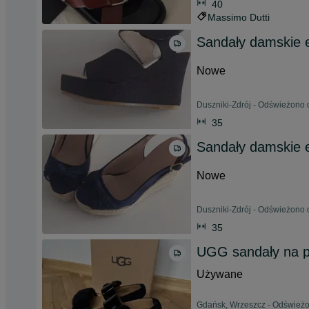
40
Massimo Dutti
Sandały damskie 
Nowe
Duszniki-Zdrój - Odświeżono d
35
Sandały damskie 
Nowe
Duszniki-Zdrój - Odświeżono d
35
UGG sandały na pla
Używane
Gdańsk, Wrzeszcz - Odświeżo