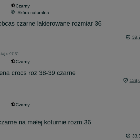
Czarny
Skóra naturalna
bcas czarne lakierowane rozmiar 36
39,
iaj o 07:31
Czarny
ena crocs roz 38-39 czarne
138,
Czarny
zarne na małej koturnie rozm.36
33,