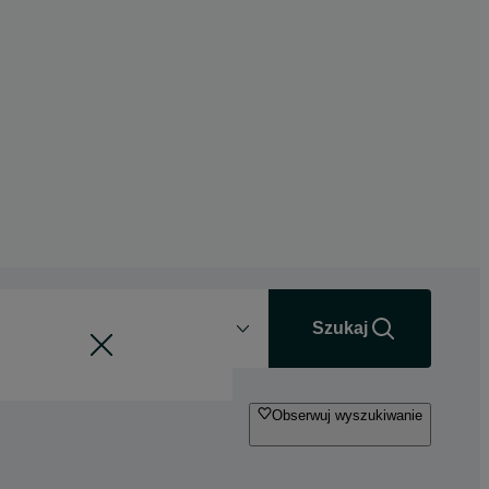
Odległość
+0 km
Szukaj
Obserwuj wyszukiwanie