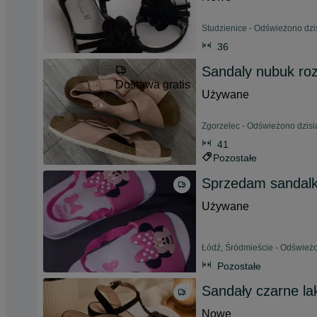
Studzienice - Odświeżono dzis
36
Sandaly nubuk roz
Dostawa gratis
Używane
Zgorzelec - Odświeżono dzisi
41
Pozostałe
Sprzedam sandalki
Używane
Łódź, Śródmieście - Odświeżo
Pozostałe
Sandały czarne la
Nowe