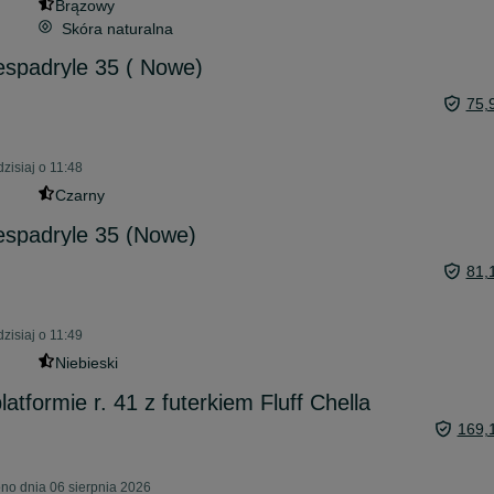
Brązowy
Skóra naturalna
espadryle 35 ( Nowe)
75,
zisiaj o 11:48
Czarny
espadryle 35 (Nowe)
81,
zisiaj o 11:49
Niebieski
tformie r. 41 z futerkiem Fluff Chella
169,
no dnia 06 sierpnia 2026