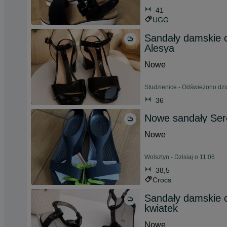
41
UGG
Sandały damskie o
Alesya
Nowe
Studzienice - Odświeżono dzis
36
Nowe sandały Ser
Nowe
Wolsztyn - Dzisiaj o 11:06
38,5
Crocs
Sandały damskie c
kwiatek
Nowe