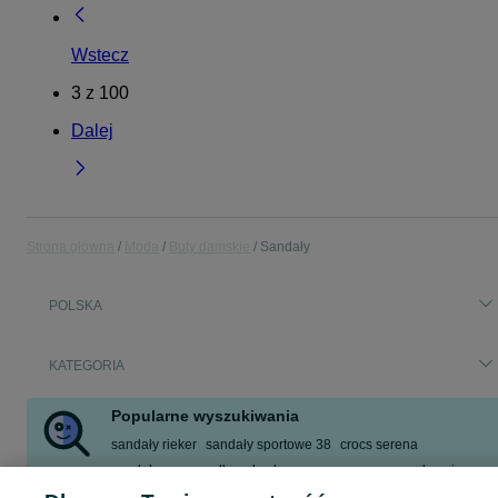
Wstecz
3
z
100
Dalej
Strona główna
Moda
Buty damskie
Sandały
POLSKA
KATEGORIA
Popularne wyszukiwania
sandały rieker
sandały sportowe 38
crocs serena
sandały guess
ryłko
skechers
serena crocs
na obcasie