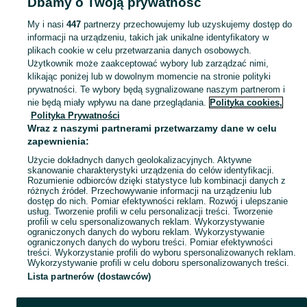
Dbamy o Twoją prywatność
Zobacz Więcej
My i nasi
447
partnerzy przechowujemy lub uzyskujemy dostęp do
informacji na urządzeniu, takich jak unikalne identyfikatory w
Zobacz Więc
Szeroki wybór sandałów damskich w Polsce ▶️ Skórzane, na platformie i koturnie modele ✅ Nowe i używane w dobrych cenach ✌ Przeglądaj ogłoszenia OLX.pl!
plikach cookie w celu przetwarzania danych osobowych.
Użytkownik może zaakceptować wybory lub zarządzać nimi,
klikając poniżej lub w dowolnym momencie na stronie polityki
Mapa kategorii
prywatności. Te wybory będą sygnalizowane naszym partnerom i
Mapa miejscowości
nie będą miały wpływu na dane przeglądania.
Polityka cookies,
Mapa ministron
Polityka Prywatności
Wraz z naszymi partnerami przetwarzamy dane w celu
Popularne wyszukiwania
zapewnienia:
Użycie dokładnych danych geolokalizacyjnych. Aktywne
skanowanie charakterystyki urządzenia do celów identyfikacji.
Rozumienie odbiorców dzięki statystyce lub kombinacji danych z
różnych źródeł. Przechowywanie informacji na urządzeniu lub
dostęp do nich. Pomiar efektywności reklam. Rozwój i ulepszanie
usług. Tworzenie profili w celu personalizacji treści. Tworzenie
profili w celu spersonalizowanych reklam. Wykorzystywanie
ograniczonych danych do wyboru reklam. Wykorzystywanie
ograniczonych danych do wyboru treści. Pomiar efektywności
treści. Wykorzystanie profili do wyboru spersonalizowanych reklam.
Wykorzystywanie profili w celu doboru spersonalizowanych treści.
Lista partnerów (dostawców)