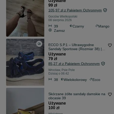
Używane
99 zł
105,97 zł z Pakietem Ochronnym
Gorzów Wielkopolski
08 sierpnia 2026
39
Czarny
Mango
Zamsz
ECCO S.P.1 – Ultrawygodne
Sandały Sportowe (Rozmiar 38) |
Stan Świetny!
Używane
79 zł
85,27 zł z Pakietem Ochronnym
Wrocław, Psie Pole
Dzisiaj o 06:42
38
Wielokolorowy
Ecco
Skórzane żólte sandały damskie na
obcasie 39
Używane
100 zł