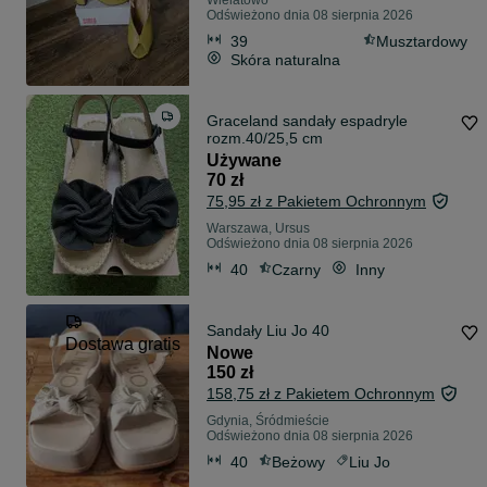
Wielatowo
Odświeżono dnia 08 sierpnia 2026
39
Musztardowy
Skóra naturalna
Graceland sandały espadryle
rozm.40/25,5 cm
Używane
70 zł
75,95 zł z Pakietem Ochronnym
Warszawa, Ursus
Odświeżono dnia 08 sierpnia 2026
40
Czarny
Inny
Sandały Liu Jo 40
Dostawa gratis
Nowe
150 zł
158,75 zł z Pakietem Ochronnym
Gdynia, Śródmieście
Odświeżono dnia 08 sierpnia 2026
40
Beżowy
Liu Jo