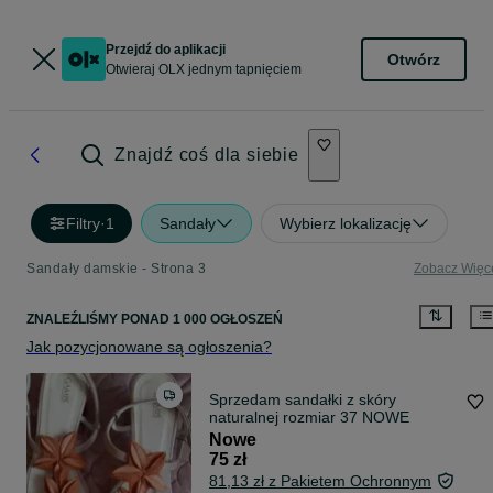
Przejdź do aplikacji
Otwórz
Otwieraj OLX jednym tapnięciem
Znajdź coś dla siebie
Filtry
·
1
Sandały
Wybierz lokalizację
Sandały damskie - Strona 3
Zobacz Więc
ZNALEŹLIŚMY
PONAD
1 000 OGŁOSZEŃ
Jak pozycjonowane są ogłoszenia?
Sprzedam sandałki z skóry
naturalnej rozmiar 37 NOWE
Nowe
75 zł
81,13 zł z Pakietem Ochronnym