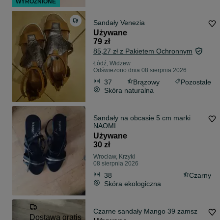
WYRÓŻNIONE
Sandały Venezia
Używane
79 zł
85,27 zł z Pakietem Ochronnym
Łódź, Widzew
Odświeżono dnia 08 sierpnia 2026
37
Brązowy
Pozostałe
Skóra naturalna
Sandały na obcasie 5 cm marki
NAOMI
Używane
30 zł
Wrocław, Krzyki
08 sierpnia 2026
38
Czarny
Skóra ekologiczna
Czarne sandały Mango 39 zamsz
Dostawa gratis