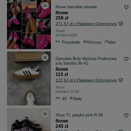
Nowe damskie obuwie
Nowe
259 zł
271,57 zł z Pakietem Ochronnym
Toruń
16 lipca 2026
Pozostałe
Różowy
Nike
Damskie Buty Wyższa Podeszwa
a’la Samba 36-41
Nowe
115 zł
122,53 zł z Pakietem Ochronnym
Toruń
Dzisiaj o 15:52
40
Biały
Shox TL playful pink R.36
Nowe
245 zł