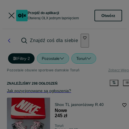
Przejdź do aplikacji
Otwórz
Otwieraj OLX jednym tapnięciem
Znajdź coś dla siebie
Filtry
·
2
Pozostałe
Toruń
Pozostałe obuwie sportowe damskie Toruń
Zobacz Więc
ZNALEŹLIŚMY 298 OGŁOSZEŃ
Jak pozycjonowane są ogłoszenia?
Shox TL jasnoróżowy R.40
Nowe
245 zł
Toruń