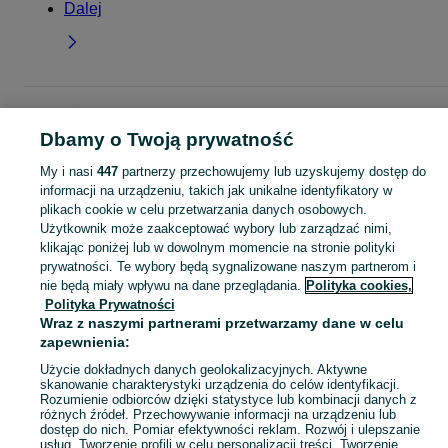
Dalej
Strona główna
Moda
Buty damskie
Obuwie sportowe
Pozostałe
Pozosta
- Kujawsko-pomorskie
Pozostałe - Toruń
Dbamy o Twoją prywatność
My i nasi
447
partnerzy przechowujemy lub uzyskujemy dostęp do
KATEGORIA
informacji na urządzeniu, takich jak unikalne identyfikatory w
plikach cookie w celu przetwarzania danych osobowych.
Użytkownik może zaakceptować wybory lub zarządzać nimi,
Zobacz Więc
Sprzedaż pozostałego obuwia sportowego damskiego Toruń ▶️ Różne marki i rozmiary ✅ Nowe i używane w atrakcyjnych cenach ✌ Znajdź oferty na OLX.pl!
klikając poniżej lub w dowolnym momencie na stronie polityki
prywatności. Te wybory będą sygnalizowane naszym partnerom i
nie będą miały wpływu na dane przeglądania.
Polityka cookies,
Mapa kategorii
Polityka Prywatności
Mapa miejscowości
Wraz z naszymi partnerami przetwarzamy dane w celu
Mapa ministron
zapewnienia:
Popularne wyszukiwania
Użycie dokładnych danych geolokalizacyjnych. Aktywne
skanowanie charakterystyki urządzenia do celów identyfikacji.
Rozumienie odbiorców dzięki statystyce lub kombinacji danych z
różnych źródeł. Przechowywanie informacji na urządzeniu lub
dostęp do nich. Pomiar efektywności reklam. Rozwój i ulepszanie
usług. Tworzenie profili w celu personalizacji treści. Tworzenie