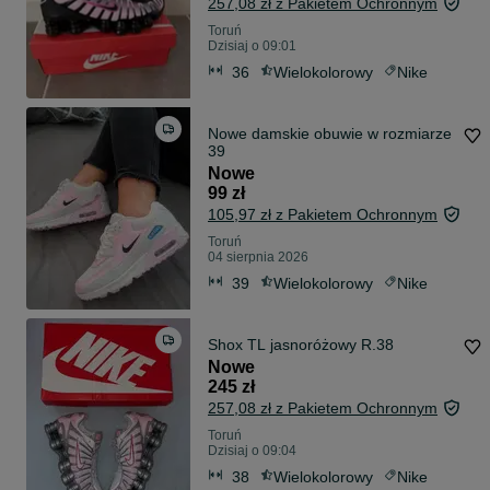
257,08 zł z Pakietem Ochronnym
Toruń
Dzisiaj o 09:01
36
Wielokolorowy
Nike
Nowe damskie obuwie w rozmiarze
39
Nowe
99 zł
105,97 zł z Pakietem Ochronnym
Toruń
04 sierpnia 2026
39
Wielokolorowy
Nike
Shox TL jasnoróżowy R.38
Nowe
245 zł
257,08 zł z Pakietem Ochronnym
Toruń
Dzisiaj o 09:04
38
Wielokolorowy
Nike