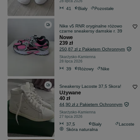
28 lipca 2026
41
Biały
Pozostałe
Nike v5 RNR oryginalne różowo
czarne sneakersy damskie r. 39
Nowe
239 zł
250,87 zł z Pakietem Ochronnym
Skarżysko-Kamienna
28 lipca 2026
39
Różowy
Nike
Sneakersy Lacoste 37,5 Skora!
Używane
40 zł
44,90 zł z Pakietem Ochronnym
Skarżysko-Kamienna
27 lipca 2026
37,5
Biały
Lacoste
Skóra naturalna