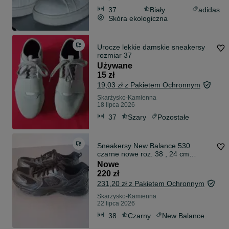
37
Biały
adidas
Skóra ekologiczna
Urocze lekkie damskie sneakersy
rozmiar 37
Używane
15 zł
19,03 zł z Pakietem Ochronnym
Skarżysko-Kamienna
18 lipca 2026
37
Szary
Pozostałe
Sneakersy New Balance 530
czarne nowe roz. 38 , 24 cm
GR530PB
Nowe
220 zł
231,20 zł z Pakietem Ochronnym
Skarżysko-Kamienna
22 lipca 2026
38
Czarny
New Balance