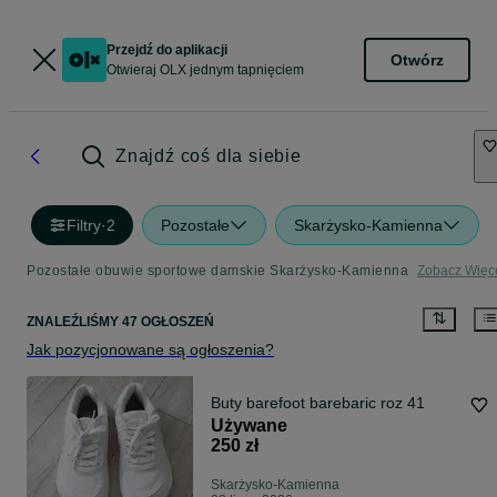
Przejdź do aplikacji
Otwórz
Otwieraj OLX jednym tapnięciem
Znajdź coś dla siebie
Filtry
·
2
Pozostałe
Skarżysko-Kamienna
Pozostałe obuwie sportowe damskie Skarżysko-Kamienna
Zobacz Więc
ZNALEŹLIŚMY 47 OGŁOSZEŃ
Jak pozycjonowane są ogłoszenia?
Buty barefoot barebaric roz 41
Używane
250 zł
Skarżysko-Kamienna