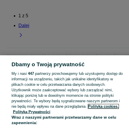
1
z
5
Dalej
Strona główna
Moda
Buty damskie
Obuwie sportowe
Pozostałe
Pozosta
- Świętokrzyskie
Pozostałe - Skarżysko-Kamienna
Dbamy o Twoją prywatność
My i nasi
447
partnerzy przechowujemy lub uzyskujemy dostęp do
KATEGORIA
informacji na urządzeniu, takich jak unikalne identyfikatory w
plikach cookie w celu przetwarzania danych osobowych.
Użytkownik może zaakceptować wybory lub zarządzać nimi,
Zobacz Więc
Sprzedaż pozostałego obuwia sportowego damskiego Skarżysko-Kamienna ▶️ Różne marki i rozmiary ✅ Nowe i używane w atrakcyjnych cenach ✌ Znajdź oferty na OLX.pl!
klikając poniżej lub w dowolnym momencie na stronie polityki
prywatności. Te wybory będą sygnalizowane naszym partnerom i
Mapa kategorii
nie będą miały wpływu na dane przeglądania.
Polityka cookies,
Polityka Prywatności
Mapa miejscowości
Wraz z naszymi partnerami przetwarzamy dane w celu
Mapa ministron
zapewnienia:
Popularne wyszukiwania