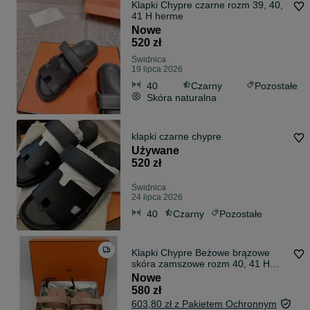
Klapki Chypre czarne rozm 39, 40,
41 H herme
Nowe
520 zł
Świdnica
19 lipca 2026
40
Czarny
Pozostałe
Skóra naturalna
klapki czarne chypre
Używane
520 zł
Świdnica
24 lipca 2026
40
Czarny
Pozostałe
Klapki Chypre Beżowe brązowe
skóra zamszowe rozm 40, 41 H
herme
Nowe
580 zł
603,80 zł z Pakietem Ochronnym