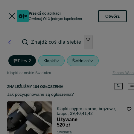
Przejdź do aplikacji
Otwórz
Otwieraj OLX jednym tapnięciem
Znajdź coś dla siebie
Filtry
·
2
Klapki
Świdnica
Klapki damskie Świdnica
Zobacz Więc
ZNALEŹLIŚMY 184 OGŁOSZENIA
Jak pozycjonowane są ogłoszenia?
Klapki chypre czarne, brązowe,
taupe, 39,40,41,42
Używane
520 zł
Świdnica