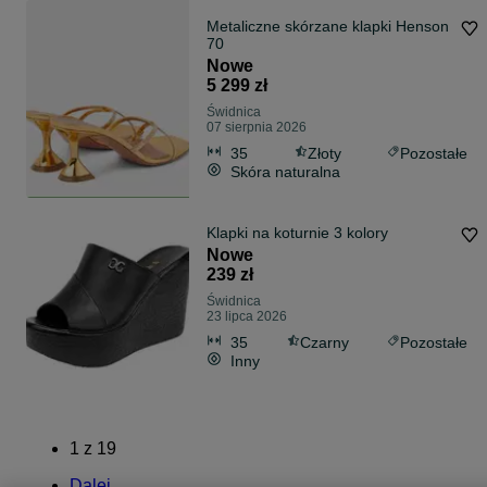
Metaliczne skórzane klapki Henson
70
Nowe
5 299 zł
Świdnica
07 sierpnia 2026
35
Złoty
Pozostałe
Skóra naturalna
Klapki na koturnie 3 kolory
Nowe
239 zł
Świdnica
23 lipca 2026
35
Czarny
Pozostałe
Inny
1
z
19
Dalej