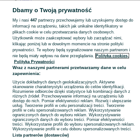
Dbamy o Twoją prywatność
My i nasi
447
partnerzy przechowujemy lub uzyskujemy dostęp do
informacji na urządzeniu, takich jak unikalne identyfikatory w
plikach cookie w celu przetwarzania danych osobowych.
Strona główna
Moda
Buty damskie
Klapki
Klapki - Dolnośląskie
Klapki -
Użytkownik może zaakceptować wybory lub zarządzać nimi,
Świdnica
klikając poniżej lub w dowolnym momencie na stronie polityki
prywatności. Te wybory będą sygnalizowane naszym partnerom i
KATEGORIA
nie będą miały wpływu na dane przeglądania.
Polityka cookies,
Polityka Prywatności
Wraz z naszymi partnerami przetwarzamy dane w celu
Zobacz Więc
Szeroki wybór klapek damskich Świdnica ▶️ skórzane, gumowe, na platformie i letnie ✅ Nowe i używane w atrakcyjnych cenach ✌ Znajdź oferty na OLX.pl!
zapewnienia:
Użycie dokładnych danych geolokalizacyjnych. Aktywne
Mapa kategorii
skanowanie charakterystyki urządzenia do celów identyfikacji.
Rozumienie odbiorców dzięki statystyce lub kombinacji danych z
Mapa miejscowości
różnych źródeł. Przechowywanie informacji na urządzeniu lub
dostęp do nich. Pomiar efektywności reklam. Rozwój i ulepszanie
Mapa ministron
usług. Tworzenie profili w celu personalizacji treści. Tworzenie
profili w celu spersonalizowanych reklam. Wykorzystywanie
Popularne wyszukiwania
ograniczonych danych do wyboru reklam. Wykorzystywanie
ograniczonych danych do wyboru treści. Pomiar efektywności
treści. Wykorzystanie profili do wyboru spersonalizowanych reklam.
Wykorzystywanie profili w celu doboru spersonalizowanych treści.
Lista partnerów (dostawców)