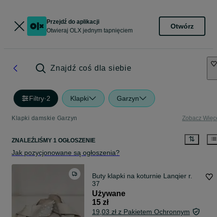
Przejdź do aplikacji
Otwórz
Otwieraj OLX jednym tapnięciem
Znajdź coś dla siebie
Filtry
·
2
Klapki
Garzyn
Klapki damskie Garzyn
Zobacz Więc
ZNALEŹLIŚMY 1 OGŁOSZENIE
Jak pozycjonowane są ogłoszenia?
Buty klapki na koturnie Lanqier r.
37
Używane
15 zł
19,03 zł z Pakietem Ochronnym