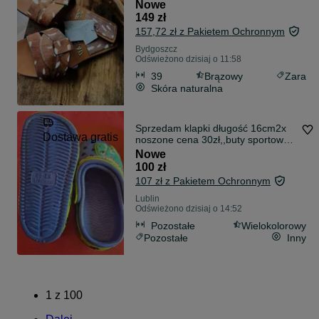
Nowe
149 zł
157,72 zł z Pakietem Ochronnym
Bydgoszcz
Odświeżono dzisiaj o 11:58
39
Brązowy
Zara
Skóra naturalna
Sprzedam klapki długość 16cm2x
Dostawa gratis
noszone cena 30zł,,buty sportowe
dziecięce rozm.34 nowe cena 40złi
Nowe
aparat nowy cena 30zł
100 zł
107 zł z Pakietem Ochronnym
Lublin
Odświeżono dzisiaj o 14:52
Pozostałe
Wielokolorowy
Pozostałe
Inny
1
z
100