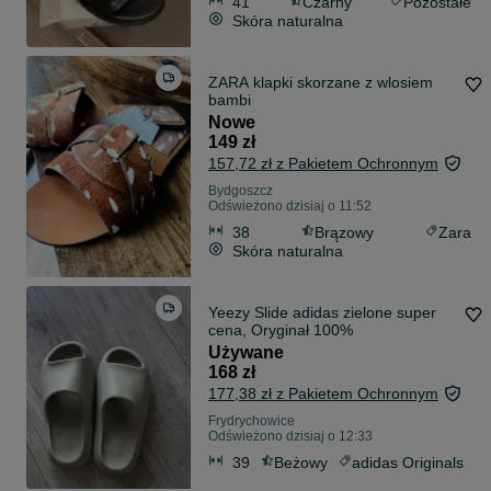
41
Czarny
Pozostałe
Skóra naturalna
ZARA klapki skorzane z wlosiem
bambi
Nowe
149 zł
157,72 zł z Pakietem Ochronnym
Bydgoszcz
Odświeżono dzisiaj o 11:52
38
Brązowy
Zara
Skóra naturalna
Yeezy Slide adidas zielone super
cena, Oryginał 100%
Używane
168 zł
177,38 zł z Pakietem Ochronnym
Frydrychowice
Odświeżono dzisiaj o 12:33
39
Beżowy
adidas Originals