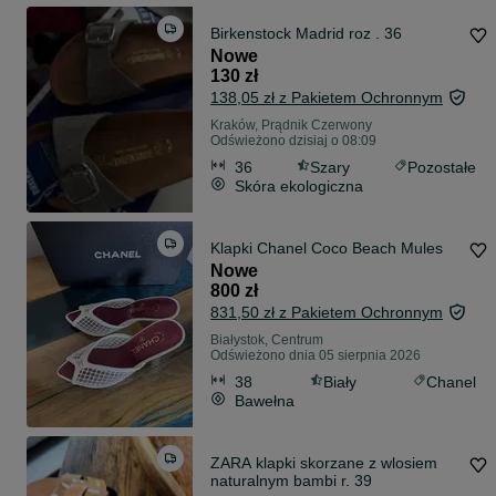
Birkenstock Madrid roz . 36
Nowe
130 zł
138,05 zł z Pakietem Ochronnym
Kraków, Prądnik Czerwony
Odświeżono dzisiaj o 08:09
36
Szary
Pozostałe
Skóra ekologiczna
Klapki Chanel Coco Beach Mules
Nowe
800 zł
831,50 zł z Pakietem Ochronnym
Białystok, Centrum
Odświeżono dnia 05 sierpnia 2026
38
Biały
Chanel
Bawełna
ZARA klapki skorzane z wlosiem
naturalnym bambi r. 39