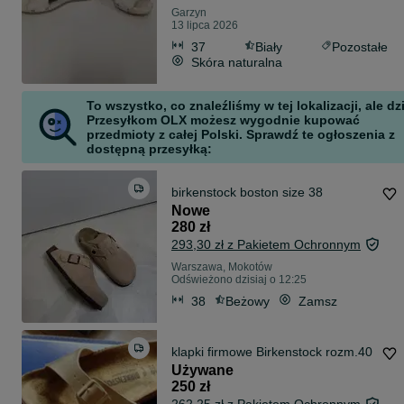
Garzyn
13 lipca 2026
37
Biały
Pozostałe
Skóra naturalna
To wszystko, co znaleźliśmy w tej lokalizacji, ale dz
Przesyłkom OLX możesz wygodnie kupować
przedmioty z całej Polski. Sprawdź te ogłoszenia z
dostępną przesyłką:
birkenstock boston size 38
Nowe
280 zł
293,30 zł z Pakietem Ochronnym
Warszawa, Mokotów
Odświeżono dzisiaj o 12:25
38
Beżowy
Zamsz
klapki firmowe Birkenstock rozm.40
Używane
250 zł