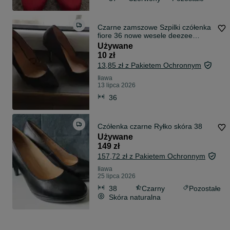
Czarne zamszowe Szpilki czółenka
fiore 36 nowe wesele deezee
sylwester
Używane
10 zł
13,85 zł z Pakietem Ochronnym
Iława
13 lipca 2026
36
Czółenka czarne Ryłko skóra 38
Używane
149 zł
157,72 zł z Pakietem Ochronnym
Iława
25 lipca 2026
38
Czarny
Pozostałe
Skóra naturalna