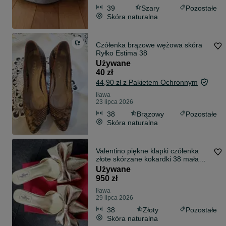
39
Szary
Pozostałe
Skóra naturalna
Czółenka brązowe wężowa skóra
Ryłko Estima 38
Używane
40 zł
44,90 zł z Pakietem Ochronnym
Iława
23 lipca 2026
38
Brązowy
Pozostałe
Skóra naturalna
Valentino piękne klapki czółenka
złote skórzane kokardki 38 mała
szpil
Używane
950 zł
Iława
29 lipca 2026
38
Złoty
Pozostałe
Skóra naturalna