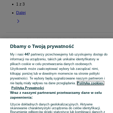
1
z
3
Dalej
Strona główna
Moda
Buty damskie
Czółenka
Czółenka - Warmińsko-
mazurskie
Czółenka - Iława
Dbamy o Twoją prywatność
My i nasi
447
partnerzy przechowujemy lub uzyskujemy dostęp do
KATEGORIA
informacji na urządzeniu, takich jak unikalne identyfikatory w
plikach cookie w celu przetwarzania danych osobowych.
Użytkownik może zaakceptować wybory lub zarządzać nimi,
Zobacz Więc
Szeroki wybór czółenek damskich Iława ▶️ skórzane, na obcasie, szpiczaste i okrągłe ✅ Nowe i używane w dobrych cenach ✌ Sprawdź oferty na OLX.pl!
klikając poniżej lub w dowolnym momencie na stronie polityki
prywatności. Te wybory będą sygnalizowane naszym partnerom i
Mapa kategorii
nie będą miały wpływu na dane przeglądania.
Polityka cookies,
Polityka Prywatności
Mapa miejscowości
Wraz z naszymi partnerami przetwarzamy dane w celu
Mapa ministron
zapewnienia:
Popularne wyszukiwania
Użycie dokładnych danych geolokalizacyjnych. Aktywne
skanowanie charakterystyki urządzenia do celów identyfikacji.
Rozumienie odbiorców dzięki statystyce lub kombinacji danych z