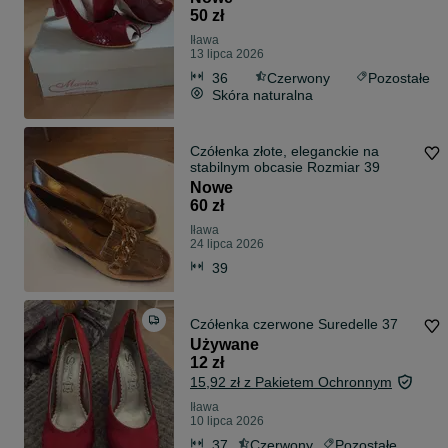
50 zł
Iława
13 lipca 2026
36
Czerwony
Pozostałe
Skóra naturalna
Czółenka złote, eleganckie na
stabilnym obcasie Rozmiar 39
Nowe
60 zł
Iława
24 lipca 2026
39
Czółenka czerwone Suredelle 37
Używane
12 zł
15,92 zł z Pakietem Ochronnym
Iława
10 lipca 2026
37
Czerwony
Pozostałe