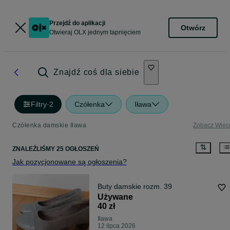
Przejdź do aplikacji
Otwórz
Otwieraj OLX jednym tapnięciem
Znajdź coś dla siebie
Filtry
·
2
Czółenka
Iława
Czółenka damskie Iława
Zobacz Więc
ZNALEŹLIŚMY 25 OGŁOSZEŃ
Jak pozycjonowane są ogłoszenia?
Buty damskie rozm. 39
Używane
40 zł
Iława
12 lipca 2026