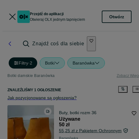
Przejdź do aplikacji
Otwórz
Otwieraj OLX jednym tapnięciem
Znajdź coś dla siebie
Filtry
·
2
Botki
Baranówka
Botki damskie Baranówka
Zobacz Więc
ZNALEŹLIŚMY 1 OGŁOSZENIE
Jak pozycjonowane są ogłoszenia?
Buty, botki rozm 36
Używane
50 zł
55,25 zł z Pakietem Ochronnym
Baranówka