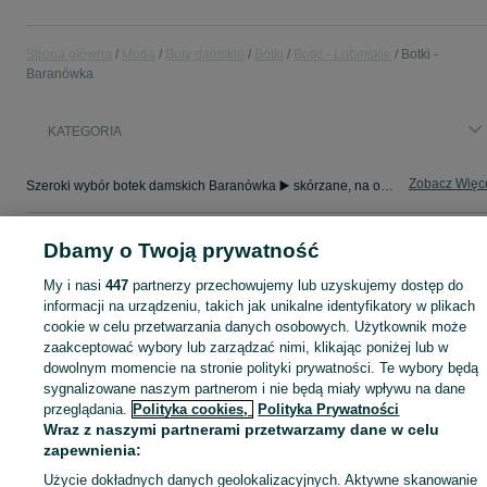
Strona główna
Moda
Buty damskie
Botki
Botki - Lubelskie
Botki -
Baranówka
KATEGORIA
Zobacz Więc
Szeroki wybór botek damskich Baranówka ▶️ skórzane, na obcasie, zamszowe i jesienne ✅ Nowe i używane w atrakcyjnych cenach ✌ Znajdź oferty na OLX.pl!
Mapa kategorii
Dbamy o Twoją prywatność
Mapa miejscowości
My i nasi
447
partnerzy przechowujemy lub uzyskujemy dostęp do
Mapa ministron
informacji na urządzeniu, takich jak unikalne identyfikatory w plikach
cookie w celu przetwarzania danych osobowych. Użytkownik może
Popularne wyszukiwania
zaakceptować wybory lub zarządzać nimi, klikając poniżej lub w
dowolnym momencie na stronie polityki prywatności. Te wybory będą
sygnalizowane naszym partnerom i nie będą miały wpływu na dane
przeglądania.
Polityka cookies,
Polityka Prywatności
Wraz z naszymi partnerami przetwarzamy dane w celu
zapewnienia:
Użycie dokładnych danych geolokalizacyjnych. Aktywne skanowanie