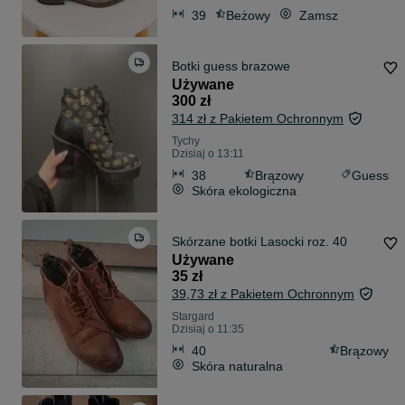
39
Beżowy
Zamsz
Botki guess brazowe
Używane
300 zł
314 zł z Pakietem Ochronnym
Tychy
Dzisiaj o 13:11
38
Brązowy
Guess
Skóra ekologiczna
Skórzane botki Lasocki roz. 40
Używane
35 zł
39,73 zł z Pakietem Ochronnym
Stargard
Dzisiaj o 11:35
40
Brązowy
Skóra naturalna