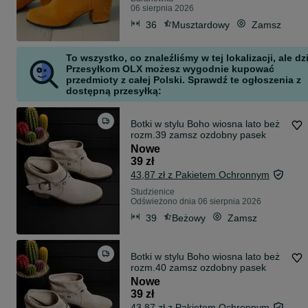
06 sierpnia 2026
36
Musztardowy
Zamsz
To wszystko, co znaleźliśmy w tej lokalizacji, ale dz
Przesyłkom OLX możesz wygodnie kupować
przedmioty z całej Polski. Sprawdź te ogłoszenia z
dostępną przesyłką:
Botki w stylu Boho wiosna lato beż
rozm.39 zamsz ozdobny pasek
Nowe
39 zł
43,87 zł z Pakietem Ochronnym
Studzienice
Odświeżono dnia 06 sierpnia 2026
39
Beżowy
Zamsz
Botki w stylu Boho wiosna lato beż
rozm.40 zamsz ozdobny pasek
Nowe
39 zł
43,87 zł z Pakietem Ochronnym