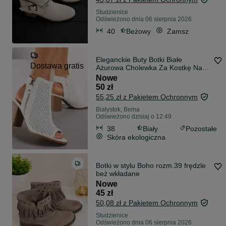
Studzienice
Odświeżono dnia 06 sierpnia 2026
40
Beżowy
Zamsz
Eleganckie Buty Botki Białe
Dostawa gratis
Ażurowa Cholewka Za Kostkę Na
Lato Rozmiar 38
Nowe
50 zł
55,25 zł z Pakietem Ochronnym
Białystok, Bema
Odświeżono dzisiaj o 12:49
38
Biały
Pozostałe
Skóra ekologiczna
Botki w stylu Boho rozm.39 frędzle
beż wkładane
Nowe
45 zł
50,08 zł z Pakietem Ochronnym
Studzienice
Odświeżono dnia 06 sierpnia 2026