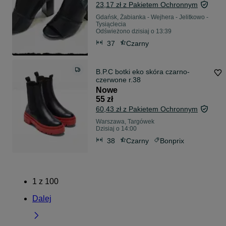
23,17 zł z Pakietem Ochronnym
Gdańsk, Żabianka - Wejhera - Jelitkowo -
Tysiąclecia
Odświeżono dzisiaj o 13:39
37
Czarny
B.P.C botki eko skóra czarno-
czerwone r.38
Nowe
55 zł
60,43 zł z Pakietem Ochronnym
Warszawa, Targówek
Dzisiaj o 14:00
38
Czarny
Bonprix
1
z
100
Dalej