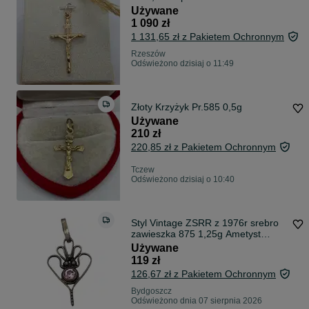
Używane
1 090 zł
1 131,65 zł z Pakietem Ochronnym
Rzeszów
Odświeżono dzisiaj o 11:49
Złoty Krzyżyk Pr.585 0,5g
Używane
210 zł
220,85 zł z Pakietem Ochronnym
Tczew
Odświeżono dzisiaj o 10:40
Styl Vintage ZSRR z 1976r srebro
zawieszka 875 1,25g Ametyst
Syntetyczny
Używane
119 zł
126,67 zł z Pakietem Ochronnym
Bydgoszcz
Odświeżono dnia 07 sierpnia 2026