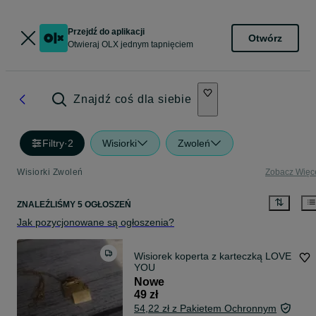
Przejdź do aplikacji
Otwórz
Otwieraj OLX jednym tapnięciem
Znajdź coś dla siebie
Filtry
·
2
Wisiorki
Zwoleń
Wisiorki Zwoleń
Zobacz Więc
ZNALEŹLIŚMY 5 OGŁOSZEŃ
Jak pozycjonowane są ogłoszenia?
Wisiorek koperta z karteczką LOVE
YOU
Nowe
49 zł
54,22 zł z Pakietem Ochronnym