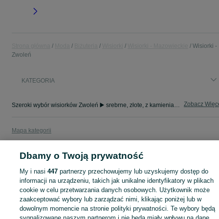
Strona główna
Moda
Biżuteria
Wisiorki
Wisiorki - Mazowieckie
Wisiorki -
Zwoleń
KATEGORIA
Zobacz Więc
Szeroki wybór wisiorków Zwoleń ▶️ srebrne, złote, z kamieniami i różne motywy ✅ Nowe i używane w atrakcyjnych cenach ✌ Sprawdź oferty na OLX.pl!
Mapa kategorii
Mapa miejscowości
Dbamy o Twoją prywatność
Mapa ministron
Popularne wyszukiwania
My i nasi
447
partnerzy przechowujemy lub uzyskujemy dostęp do
informacji na urządzeniu, takich jak unikalne identyfikatory w plikach
cookie w celu przetwarzania danych osobowych. Użytkownik może
zaakceptować wybory lub zarządzać nimi, klikając poniżej lub w
dowolnym momencie na stronie polityki prywatności. Te wybory będą
sygnalizowane naszym partnerom i nie będą miały wpływu na dane