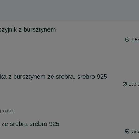
szyjnik z bursztynem
2 5
a z bursztynem ze srebra, srebro 925
153,
j o 08:09
 ze srebra srebro 925
55,