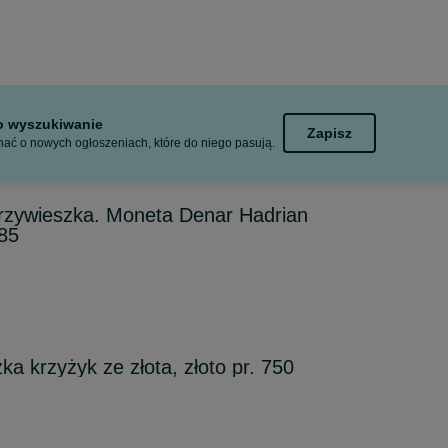
to wyszukiwanie
Zapisz
ać o nowych ogłoszeniach, które do niego pasują.
przywieszka. Moneta Denar Hadrian
585
a krzyżyk ze złota, złoto pr. 750