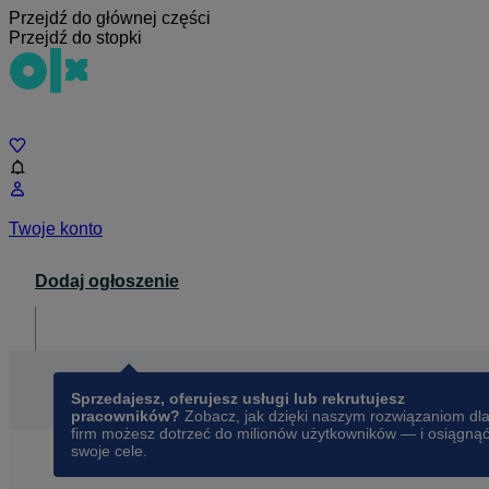
Przejdź do głównej części
Przejdź do stopki
Czat
Twoje konto
Dodaj ogłoszenie
Dla biznesu
opens in a new tab
Sprzedajesz, oferujesz usługi lub rekrutujesz
pracowników?
Zobacz, jak dzięki naszym rozwiązaniom dl
firm możesz dotrzeć do milionów użytkowników — i osiągną
swoje cele.