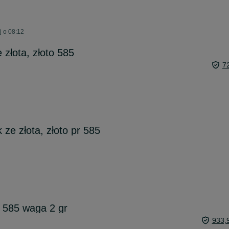
j o 08:12
 złota, złoto 585
7
ze złota, złoto pr 585
k 585 waga 2 gr
933,