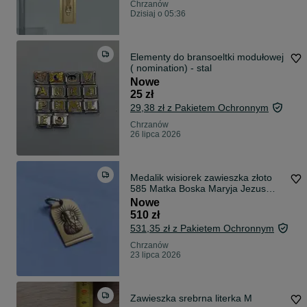
Chrzanów
Dzisiaj o 05:36
Elementy do bransoeltki modułowej
( nomination) - stal
Nowe
25 zł
29,38 zł z Pakietem Ochronnym
Chrzanów
26 lipca 2026
Medalik wisiorek zawieszka złoto
585 Matka Boska Maryja Jezus
dzieciątko komunia chrzest świety
Nowe
510 zł
531,35 zł z Pakietem Ochronnym
Chrzanów
23 lipca 2026
Zawieszka srebrna literka M