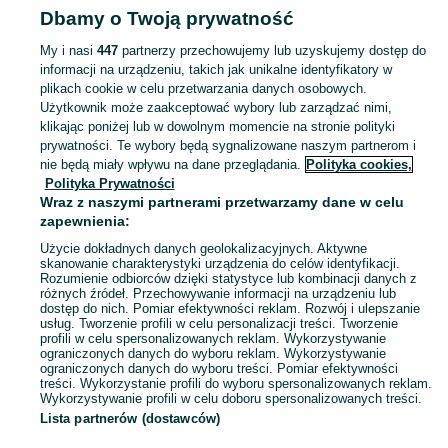
Dbamy o Twoją prywatność
Chrzanów
My i nasi
447
partnerzy przechowujemy lub uzyskujemy dostęp do
informacji na urządzeniu, takich jak unikalne identyfikatory w
KATEGORIA
plikach cookie w celu przetwarzania danych osobowych.
Użytkownik może zaakceptować wybory lub zarządzać nimi,
Zobacz Więc
Szeroki wybór wisiorków Chrzanów ▶️ srebrne, złote, z kamieniami i różne motywy ✅ Nowe i używane w atrakcyjnych cenach ✌ Sprawdź oferty na OLX.pl!
klikając poniżej lub w dowolnym momencie na stronie polityki
prywatności. Te wybory będą sygnalizowane naszym partnerom i
nie będą miały wpływu na dane przeglądania.
Polityka cookies,
Mapa kategorii
Polityka Prywatności
Mapa miejscowości
Wraz z naszymi partnerami przetwarzamy dane w celu
zapewnienia:
Mapa ministron
Użycie dokładnych danych geolokalizacyjnych. Aktywne
Popularne wyszukiwania
skanowanie charakterystyki urządzenia do celów identyfikacji.
Rozumienie odbiorców dzięki statystyce lub kombinacji danych z
różnych źródeł. Przechowywanie informacji na urządzeniu lub
dostęp do nich. Pomiar efektywności reklam. Rozwój i ulepszanie
usług. Tworzenie profili w celu personalizacji treści. Tworzenie
profili w celu spersonalizowanych reklam. Wykorzystywanie
ograniczonych danych do wyboru reklam. Wykorzystywanie
ograniczonych danych do wyboru treści. Pomiar efektywności
treści. Wykorzystanie profili do wyboru spersonalizowanych reklam.
Wykorzystywanie profili w celu doboru spersonalizowanych treści.
Lista partnerów (dostawców)