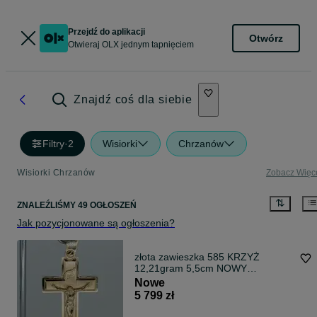
Przejdź do aplikacji
Otwórz
Otwieraj OLX jednym tapnięciem
Znajdź coś dla siebie
Filtry
·
2
Wisiorki
Chrzanów
Wisiorki Chrzanów
Zobacz Więc
ZNALEŹLIŚMY 49 OGŁOSZEŃ
Jak pozycjonowane są ogłoszenia?
złota zawieszka 585 KRZYŻ
12,21gram 5,5cm NOWY
WYSYŁKA GRATIS
Nowe
5 799 zł