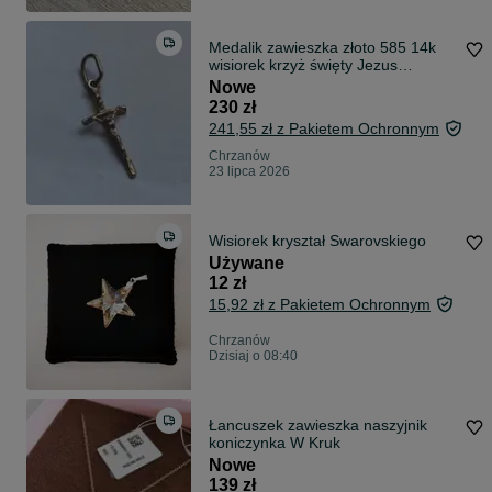
Medalik zawieszka złoto 585 14k
wisiorek krzyż święty Jezus
dewocjonalia komunia chrzest
Nowe
230 zł
241,55 zł z Pakietem Ochronnym
Chrzanów
23 lipca 2026
Wisiorek kryształ Swarovskiego
Używane
12 zł
15,92 zł z Pakietem Ochronnym
Chrzanów
Dzisiaj o 08:40
Łancuszek zawieszka naszyjnik
koniczynka W Kruk
Nowe
139 zł