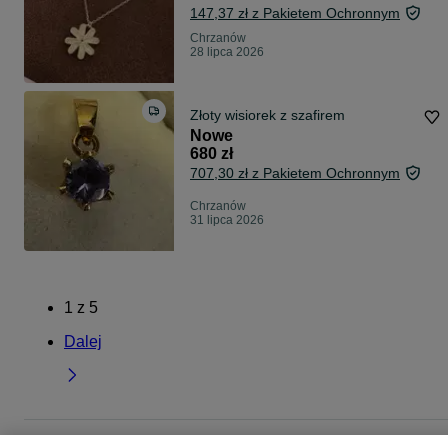
147,37 zł z Pakietem Ochronnym
Chrzanów
28 lipca 2026
Złoty wisiorek z szafirem
Nowe
680 zł
707,30 zł z Pakietem Ochronnym
Chrzanów
31 lipca 2026
1
z
5
Dalej
Strona główna
Moda
Biżuteria
Wisiorki
Wisiorki - Małopolskie
Wisiorki -