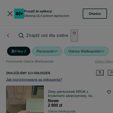
Przejdź do aplikacji
Otwórz
Otwieraj OLX jednym tapnięciem
Znajdź coś dla siebie
Filtry
·
2
Pierścionki
Ostrów Wielkopolski
Pierścionki Ostrów Wielkopolski
Zobacz Więc
ZNALEŹLIŚMY 113 OGŁOSZEŃ
Jak pozycjonowane są ogłoszenia?
Złoty pierścionek KRUK z
brylantami zaręczynowy, na
prezent
Nowe
2 800 zł
Ostrów Wielkopolski