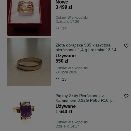
Nowe
3 499 zł
Ostrów Wielkopolski
Dzisiaj o 17:26
19
Złota obrączka 585 klasyczna
pierścionek 1,4 g | rozmiar 13 14
Używane
550 zł
Ostrów Wielkopolski
21 lipca 2026
13
Piękny Złoty Pierścionek z
Kamieniem 3,92G P585 R16 |
Ostrów Wielkopolski | Przymierz Na
Używane
Miejscu
1 640 zł
Ostrów Wielkopolski
Dzisiaj o 14:17