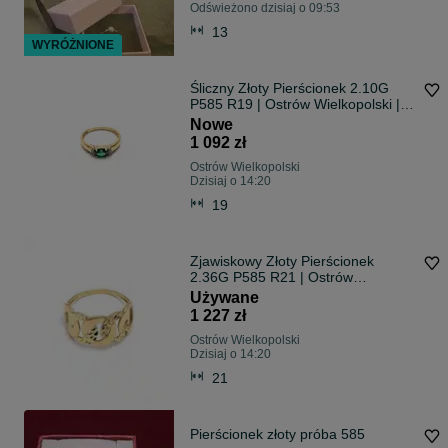
Odświeżono dzisiaj o 09:53
13
WYRÓŻNIONE
Śliczny Złoty Pierścionek 2.10G
P585 R19 | Ostrów Wielkopolski |
Przymierz Na Miejscu
Nowe
1 092 zł
Ostrów Wielkopolski
Dzisiaj o 14:20
19
Zjawiskowy Złoty Pierścionek
2.36G P585 R21 | Ostrów
Wielkopolski | Przymierz Na
Używane
Miejscu
1 227 zł
Ostrów Wielkopolski
Dzisiaj o 14:20
21
Pierścionek złoty próba 585