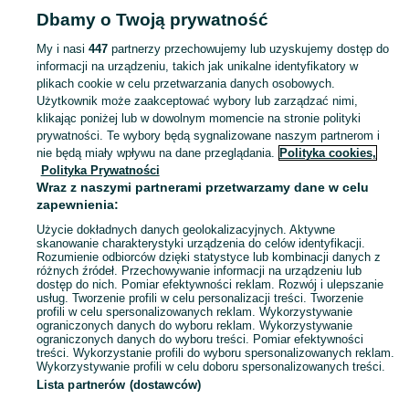
Strona główna
Moda
Biżuteria
Pierścionki
Pierścionki - Wielkopolskie
Dbamy o Twoją prywatność
Pierścionki - Ostrów Wielkopolski
My i nasi
447
partnerzy przechowujemy lub uzyskujemy dostęp do
informacji na urządzeniu, takich jak unikalne identyfikatory w
KATEGORIA
plikach cookie w celu przetwarzania danych osobowych.
Użytkownik może zaakceptować wybory lub zarządzać nimi,
Zobacz Więc
Szeroki wybór pierścionków Ostrów Wielkopolski ▶️ srebrne, złote, z kamieniami i zaręczynowe ✅ Nowe i używane w atrakcyjnych cenach ✌ Znajdź oferty na OLX.pl!
klikając poniżej lub w dowolnym momencie na stronie polityki
prywatności. Te wybory będą sygnalizowane naszym partnerom i
nie będą miały wpływu na dane przeglądania.
Polityka cookies,
Mapa kategorii
Polityka Prywatności
Mapa miejscowości
Wraz z naszymi partnerami przetwarzamy dane w celu
zapewnienia:
Mapa ministron
Użycie dokładnych danych geolokalizacyjnych. Aktywne
Popularne wyszukiwania
skanowanie charakterystyki urządzenia do celów identyfikacji.
Rozumienie odbiorców dzięki statystyce lub kombinacji danych z
różnych źródeł. Przechowywanie informacji na urządzeniu lub
dostęp do nich. Pomiar efektywności reklam. Rozwój i ulepszanie
usług. Tworzenie profili w celu personalizacji treści. Tworzenie
profili w celu spersonalizowanych reklam. Wykorzystywanie
ograniczonych danych do wyboru reklam. Wykorzystywanie
ograniczonych danych do wyboru treści. Pomiar efektywności
treści. Wykorzystanie profili do wyboru spersonalizowanych reklam.
Wykorzystywanie profili w celu doboru spersonalizowanych treści.
Lista partnerów (dostawców)