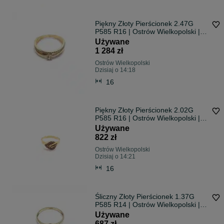
Piękny Złoty Pierścionek 2.47G
P585 R16 | Ostrów Wielkopolski |
Przymierz Na Miejscu
Używane
1 284 zł
Ostrów Wielkopolski
Dzisiaj o 14:18
16
Piękny Złoty Pierścionek 2.02G
P585 R16 | Ostrów Wielkopolski |
Przymierz Na Miejscu
Używane
822 zł
Ostrów Wielkopolski
Dzisiaj o 14:21
16
Śliczny Złoty Pierścionek 1.37G
P585 R14 | Ostrów Wielkopolski |
Przymierz Na Miejscu
Używane
687 zł