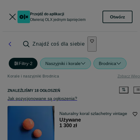
Przejdź do aplikacji
Otwórz
Otwieraj OLX jednym tapnięciem
Znajdź coś dla siebie
Filtry
·
2
Naszyjniki i korale
Brodnica
Korale i naszyjniki Brodnica
Zobacz Więc
ZNALEŹLIŚMY 18 OGŁOSZEŃ
Jak pozycjonowane są ogłoszenia?
Naturalny koral szlachetny vintage
Używane
1 300 zł