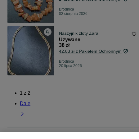
Brodnica
02 sierpnia 2026
Naszyjnik złoty Zara
Używane
38 zł
42,83 zł z Pakietem Ochronnym
Brodnica
20 lipca 2026
1
z
2
Dalej
Strona główna
Moda
Biżuteria
Naszyjniki i korale
Naszyjniki i korale -