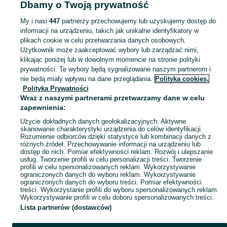
Dbamy o Twoją prywatność
Kujawsko-pomorskie
Naszyjniki i korale - Brodnica
My i nasi
447
partnerzy przechowujemy lub uzyskujemy dostęp do
informacji na urządzeniu, takich jak unikalne identyfikatory w
KATEGORIA
plikach cookie w celu przetwarzania danych osobowych.
Użytkownik może zaakceptować wybory lub zarządzać nimi,
Zobacz Więc
Szeroki wybór naszyjników i korali Brodnica ▶️ srebrne, złote, perłowe i z kamieniami ✅ Nowe i używane w dobrych cenach ✌ Sprawdź oferty na OLX.pl!
klikając poniżej lub w dowolnym momencie na stronie polityki
prywatności. Te wybory będą sygnalizowane naszym partnerom i
nie będą miały wpływu na dane przeglądania.
Polityka cookies,
Mapa kategorii
Polityka Prywatności
Mapa miejscowości
Wraz z naszymi partnerami przetwarzamy dane w celu
zapewnienia:
Mapa ministron
Użycie dokładnych danych geolokalizacyjnych. Aktywne
Popularne wyszukiwania
skanowanie charakterystyki urządzenia do celów identyfikacji.
Rozumienie odbiorców dzięki statystyce lub kombinacji danych z
różnych źródeł. Przechowywanie informacji na urządzeniu lub
dostęp do nich. Pomiar efektywności reklam. Rozwój i ulepszanie
usług. Tworzenie profili w celu personalizacji treści. Tworzenie
profili w celu spersonalizowanych reklam. Wykorzystywanie
ograniczonych danych do wyboru reklam. Wykorzystywanie
ograniczonych danych do wyboru treści. Pomiar efektywności
treści. Wykorzystanie profili do wyboru spersonalizowanych reklam.
Wykorzystywanie profili w celu doboru spersonalizowanych treści.
Lista partnerów (dostawców)