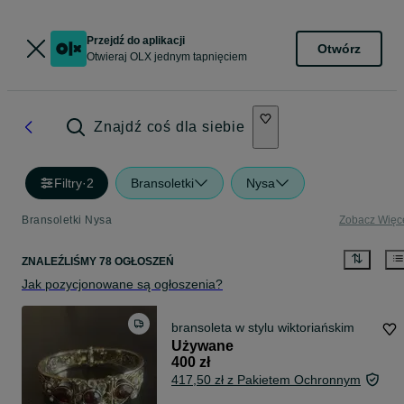
Przejdź do aplikacji
Otwórz
Otwieraj OLX jednym tapnięciem
Znajdź coś dla siebie
Filtry
·
2
Bransoletki
Nysa
Bransoletki Nysa
Zobacz Więc
ZNALEŹLIŚMY 78 OGŁOSZEŃ
Jak pozycjonowane są ogłoszenia?
bransoleta w stylu wiktoriańskim
Używane
400 zł
417,50 zł z Pakietem Ochronnym