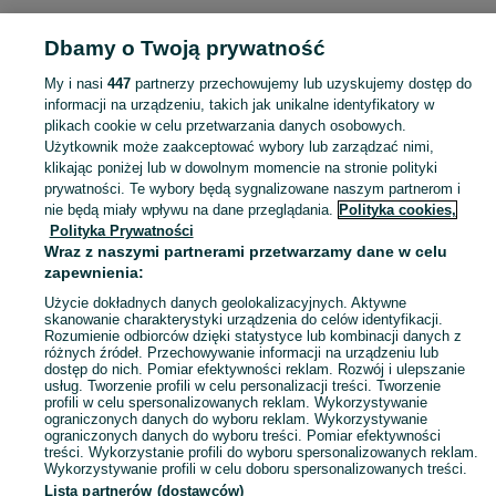
Strona główna
Moda
Biżuteria
Bransoletki
Bransoletki - Opolskie
Dbamy o Twoją prywatność
Bransoletki - Nysa
My i nasi
447
partnerzy przechowujemy lub uzyskujemy dostęp do
KATEGORIA
informacji na urządzeniu, takich jak unikalne identyfikatory w
plikach cookie w celu przetwarzania danych osobowych.
Użytkownik może zaakceptować wybory lub zarządzać nimi,
Zobacz Więc
Szeroki wybór bransoletek Nysa ▶️ srebrne, złote, z kamieniami i zawieszkami ✅ Nowe i używane ✌ Porównaj ceny i wybierz ofertę na OLX.pl!
klikając poniżej lub w dowolnym momencie na stronie polityki
prywatności. Te wybory będą sygnalizowane naszym partnerom i
nie będą miały wpływu na dane przeglądania.
Polityka cookies,
Mapa kategorii
Polityka Prywatności
Mapa miejscowości
Wraz z naszymi partnerami przetwarzamy dane w celu
zapewnienia:
Mapa ministron
Użycie dokładnych danych geolokalizacyjnych. Aktywne
Popularne wyszukiwania
skanowanie charakterystyki urządzenia do celów identyfikacji.
Rozumienie odbiorców dzięki statystyce lub kombinacji danych z
różnych źródeł. Przechowywanie informacji na urządzeniu lub
dostęp do nich. Pomiar efektywności reklam. Rozwój i ulepszanie
usług. Tworzenie profili w celu personalizacji treści. Tworzenie
profili w celu spersonalizowanych reklam. Wykorzystywanie
ograniczonych danych do wyboru reklam. Wykorzystywanie
ograniczonych danych do wyboru treści. Pomiar efektywności
treści. Wykorzystanie profili do wyboru spersonalizowanych reklam.
Wykorzystywanie profili w celu doboru spersonalizowanych treści.
Lista partnerów (dostawców)