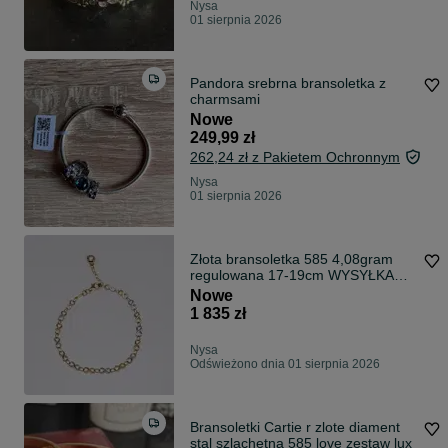
Nysa
01 sierpnia 2026
Pandora srebrna bransoletka z
charmsami
Nowe
249,99 zł
262,24 zł z Pakietem Ochronnym
Nysa
01 sierpnia 2026
Złota bransoletka 585 4,08gram
regulowana 17-19cm WYSYŁKA
GRATIS
Nowe
1 835 zł
Nysa
Odświeżono dnia 01 sierpnia 2026
Bransoletki Cartie r zlote diament
stal szlachetna 585 love zestaw lux