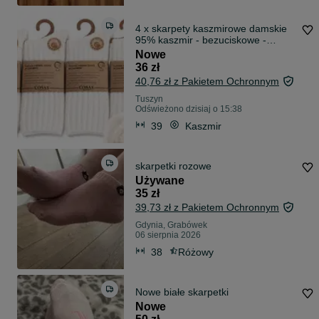
4 x skarpety kaszmirowe damskie
95% kaszmir - bezuciskowe -
kremowe 39-42 ATRAKCYJNA
Nowe
CENA
36 zł
40,76 zł z Pakietem Ochronnym
Tuszyn
Odświeżono dzisiaj o 15:38
39
Kaszmir
skarpetki rozowe
Używane
35 zł
39,73 zł z Pakietem Ochronnym
Gdynia, Grabówek
06 sierpnia 2026
38
Różowy
Nowe białe skarpetki
Nowe