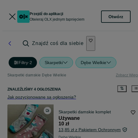
Przejdź do aplikacji
Otwórz
Otwieraj OLX jednym tapnięciem
Znajdź coś dla siebie
Filtry
·
2
Skarpetki
Dębe Wielkie
Skarpetki damskie Dębe Wielkie
Zobacz Więc
ZNALEŹLIŚMY 4 OGŁOSZENIA
Jak pozycjonowane są ogłoszenia?
Skarpetki damskie komplet
Używane
10 zł
13,85 zł z Pakietem Ochronnym
Dębe Wielkie