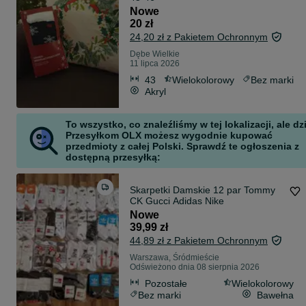
Nowe
20 zł
24,20 zł z Pakietem Ochronnym
Dębe Wielkie
11 lipca 2026
43
Wielokolorowy
Bez marki
Akryl
To wszystko, co znaleźliśmy w tej lokalizacji, ale dz
Przesyłkom OLX możesz wygodnie kupować
przedmioty z całej Polski. Sprawdź te ogłoszenia z
dostępną przesyłką:
Skarpetki Damskie 12 par Tommy
CK Gucci Adidas Nike
Nowe
39,99 zł
44,89 zł z Pakietem Ochronnym
Warszawa, Śródmieście
Odświeżono dnia 08 sierpnia 2026
Pozostałe
Wielokolorowy
Bez marki
Bawełna