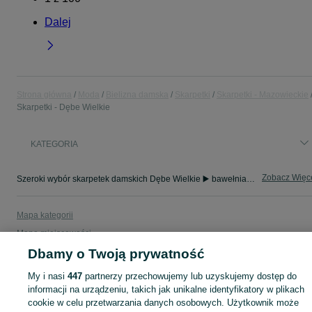
Dalej
Strona główna
Moda
Bielizna damska
Skarpetki
Skarpetki - Mazowieckie
Skarpetki - Dębe Wielkie
KATEGORIA
Zobacz Więc
Szeroki wybór skarpetek damskich Dębe Wielkie ▶️ bawełniane, wzorzyste, stopki i termiczne ✅ Nowe i używane w dobrych cenach ✌ Sprawdź oferty na OLX.pl!
Mapa kategorii
Mapa miejscowości
Dbamy o Twoją prywatność
Mapa ministron
Popularne wyszukiwania
My i nasi
447
partnerzy przechowujemy lub uzyskujemy dostęp do
informacji na urządzeniu, takich jak unikalne identyfikatory w plikach
cookie w celu przetwarzania danych osobowych. Użytkownik może