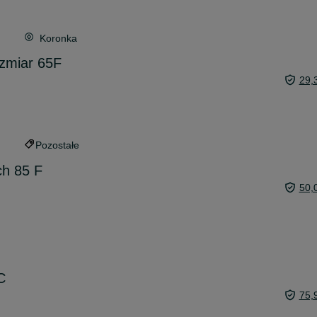
Koronka
ozmiar 65F
29,
Pozostałe
ch 85 F
50,
C
75,