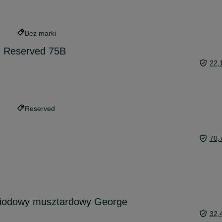
Bez marki
z Reserved 75B
22,
Reserved
70,
miodowy musztardowy George
32,