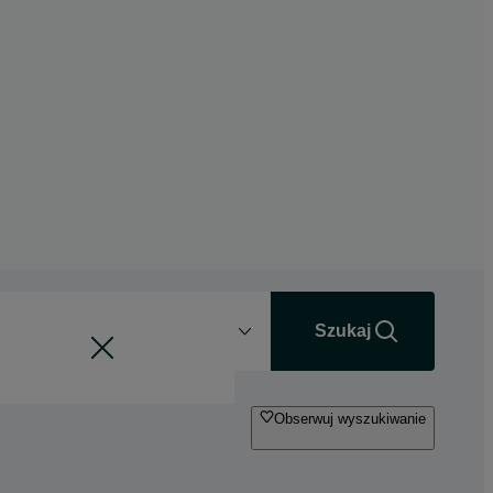
Odległość
+0 km
Szukaj
Obserwuj wyszukiwanie