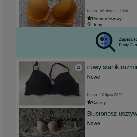
Kutno - 08 sierpnia 2026
Pomarańczowy
Inny
Zapisz 
Damy Ci zn
nowy stanik rozmi
Nowe
Kutno - 10 lipca 2026
Czarny
Biustonosz uszty
Dostawa gratis
Nowe