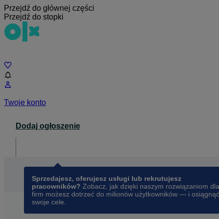
Przejdź do głównej części
Przejdź do stopki
Czat
Twoje konto
Dodaj ogłoszenie
Dla biznesu
opens in a new tab
Sprzedajesz, oferujesz usługi lub rekrutujesz
pracowników?
Zobacz, jak dzięki naszym rozwiązaniom dl
firm możesz dotrzeć do milionów użytkowników — i osiągną
swoje cele.