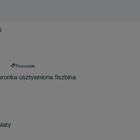
G
Pozostałe
ronka usztywniona fiszbiną
iaty