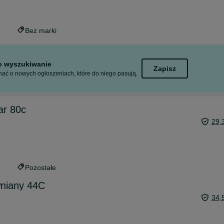
Bez marki
to wyszukiwanie
Zapisz
ać o nowych ogłoszeniach, które do niego pasują.
ar 80c
29,
Pozostałe
wniany 44C
34,