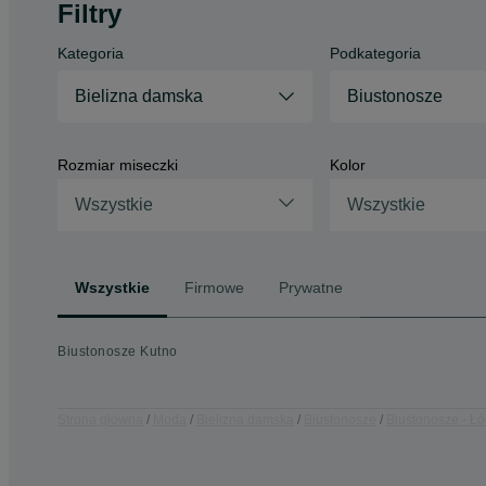
Filtry
Kategoria
Podkategoria
Bielizna damska
Biustonosze
Rozmiar miseczki
Kolor
Wszystkie
Wszystkie
Wszystkie
Firmowe
Prywatne
Biustonosze Kutno
Strona główna
Moda
Bielizna damska
Biustonosze
Biustonosze - Łó