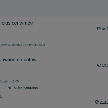
 plus centymetr
34,
 Odświeżono dnia 04 sierpnia 2026
ilowane do butów
13,
zisiaj o 12:05
Skóra naturalna
.
210,