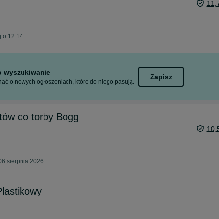
11,
j o 12:14
to wyszukiwanie
Zapisz
ać o nowych ogłoszeniach, które do niego pasują.
ów do torby Bogg
10,
06 sierpnia 2026
Plastikowy