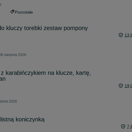
6
Pozostałe
 do kluczy torebki zestaw pompony
13,
06 sierpnia 2026
 z karabińczykiem na klucze, kartę,
an
19,
erpnia 2026
listną koniczynką
7,