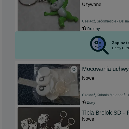
Używane
Czeladź, Śródmieście - Dzisia
Zielony
Zapisz 
Damy Ci zn
Mocowania uchwyt
Nowe
Czeladź, Kolonia Małobądź - 
Biały
Tibia Brelok SD - 
Nowe