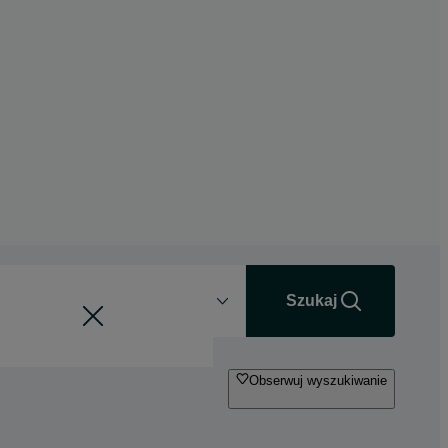
Odległość
+0 km
Szukaj
Obserwuj wyszukiwanie