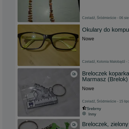
Czeladź, Śródmieście - 06 si
Okulary do kompu
Nowe
Czeladź, Kolonia Małobądź - 
Breloczek kopark
Marmasz (Brelok)
Nowe
Czeladź, Śródmieście - 15 li
Srebrny
Inny
Breloczek, zielony