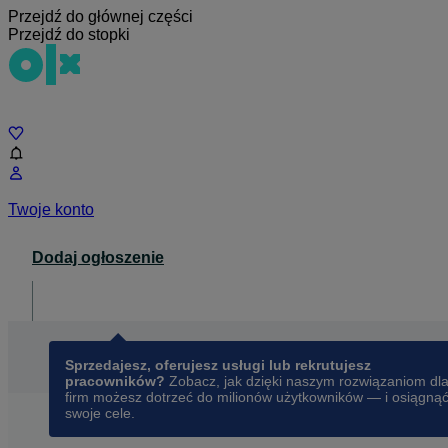
Przejdź do głównej części
Przejdź do stopki
Czat
Twoje konto
Dodaj ogłoszenie
Dla biznesu
opens in a new tab
Sprzedajesz, oferujesz usługi lub rekrutujesz
pracowników?
Zobacz, jak dzięki naszym rozwiązaniom dl
firm możesz dotrzeć do milionów użytkowników — i osiągną
swoje cele.