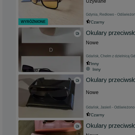
Używane
Gdynia, Redłowo - Odświeżon
WYRÓŻNIONE
Czarny
Okulary przeciws
Nowe
Gdańsk, Chełm z dzielnicą Gd
Inny
Inny
Okulary przeciws
Nowe
Gdańsk, Jasień - Odświeżono 
Czarny
Okulary przeciwsł