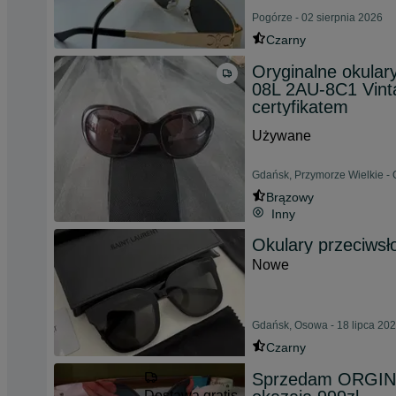
Pogórze - 02 sierpnia 2026
Czarny
Oryginalne okula
08L 2AU-8C1 Vinta
certyfikatem
Używane
Gdańsk, Przymorze Wielkie - 
Brązowy
Inny
Okulary przeciws
Nowe
Gdańsk, Osowa - 18 lipca 20
Czarny
Sprzedam ORGINA
Dostawa gratis