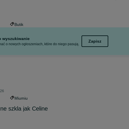
Butik
to wyszukiwanie
Zapisz
ać o nowych ogłoszeniach, które do niego pasują.
026
Miumiu
ne szkla jak Celine