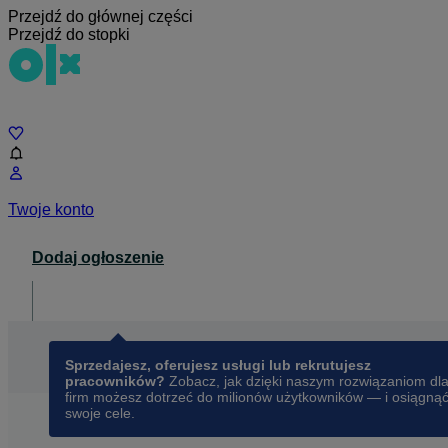
Przejdź do głównej części
Przejdź do stopki
Czat
Twoje konto
Dodaj ogłoszenie
Dla biznesu
opens in a new tab
Sprzedajesz, oferujesz usługi lub rekrutujesz
pracowników?
Zobacz, jak dzięki naszym rozwiązaniom dl
firm możesz dotrzeć do milionów użytkowników — i osiągną
swoje cele.