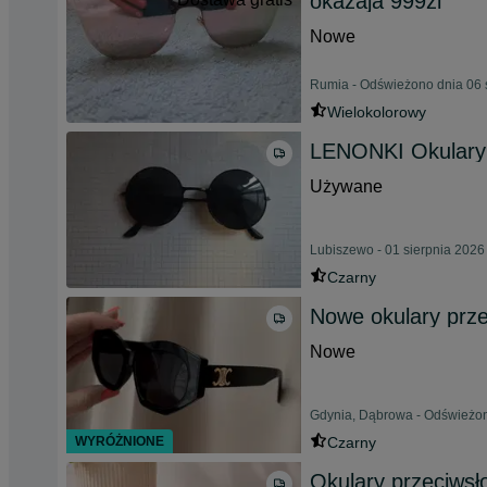
okazaja 999zl
Nowe
Rumia - Odświeżono dnia 06 
Wielokolorowy
LENONKI Okulary 
Używane
Lubiszewo - 01 sierpnia 2026
Czarny
Nowe okulary przec
Nowe
Gdynia, Dąbrowa - Odświeżon
WYRÓŻNIONE
Czarny
Okulary przeciwsło