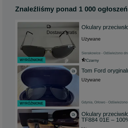
Znaleźliśmy
ponad
1 000 ogłoszeń
Okulary przeciws
Dostawa gratis
Używane
Sierakowice - Odświeżono dni
WYRÓŻNIONE
Czarny
Tom Ford oryginal
Używane
Gdynia, Orłowo - Odświeżono 
WYRÓŻNIONE
Okulary przeciws
TF884 01E – 100%