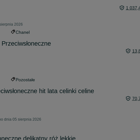
1 037,
sierpnia 2026
Chanel
Przeciwsłoneczne
13,
Pozostałe
iwsłoneczne hit lata celinki celine
70,
o dnia 05 sierpnia 2026
neczne delikatny róż lekkie