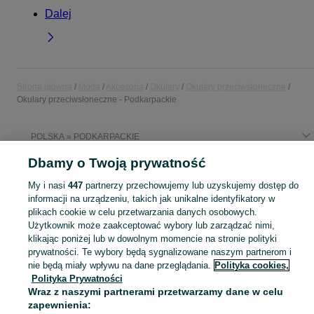
Dalej
Strona główna
Moda
Akcesoria
Okulary
Okulary przeciwsłoneczne
Okulary przeciwsłoneczne - Podkarpackie
POLSKA » PODKARPACKIE
Dbamy o Twoją prywatność
KATEGORIA
My i nasi
447
partnerzy przechowujemy lub uzyskujemy dostęp do
informacji na urządzeniu, takich jak unikalne identyfikatory w
Zobacz Więc
Szeroki wybór okularów przeciwsłonecznych Podkarpackie ▶️ z filtrem UV, aviator i inne ✅ Nowe i używane w dobrych cenach ✌ Znajdź oferty na OLX.pl!
plikach cookie w celu przetwarzania danych osobowych.
Użytkownik może zaakceptować wybory lub zarządzać nimi,
klikając poniżej lub w dowolnym momencie na stronie polityki
Mapa kategorii
prywatności. Te wybory będą sygnalizowane naszym partnerom i
Mapa miejscowości
nie będą miały wpływu na dane przeglądania.
Polityka cookies,
Polityka Prywatności
Mapa ministron
Wraz z naszymi partnerami przetwarzamy dane w celu
Popularne wyszukiwania
zapewnienia: