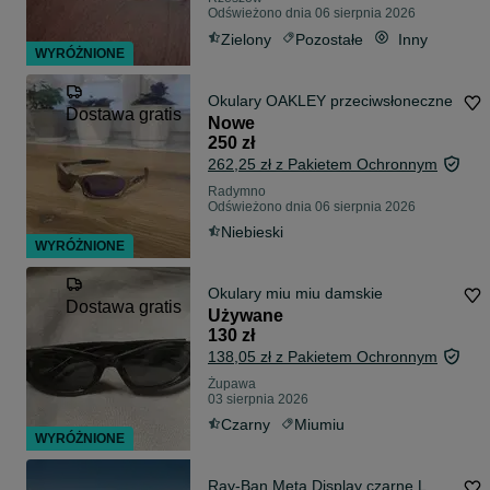
Odświeżono dnia 06 sierpnia 2026
Zielony
Pozostałe
Inny
WYRÓŻNIONE
Okulary OAKLEY przeciwsłoneczne
Dostawa gratis
Nowe
250 zł
262,25 zł z Pakietem Ochronnym
Radymno
Odświeżono dnia 06 sierpnia 2026
Niebieski
WYRÓŻNIONE
Okulary miu miu damskie
Dostawa gratis
Używane
130 zł
138,05 zł z Pakietem Ochronnym
Żupawa
03 sierpnia 2026
Czarny
Miumiu
WYRÓŻNIONE
Ray-Ban Meta Display czarne L