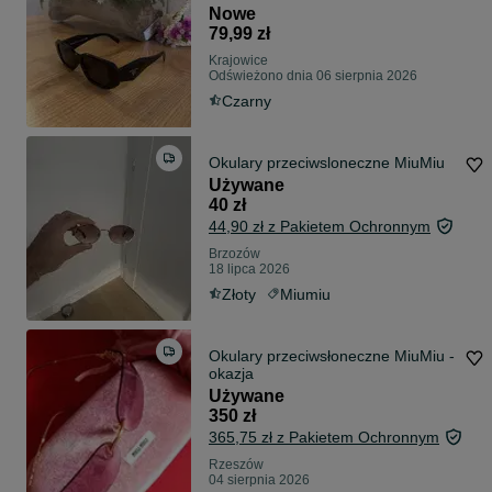
Uniwersalny
Nowe
79,99 zł
Krajowice
Odświeżono dnia 06 sierpnia 2026
Czarny
Okulary przeciwsloneczne MiuMiu
Używane
40 zł
44,90 zł z Pakietem Ochronnym
Brzozów
18 lipca 2026
Złoty
Miumiu
Okulary przeciwsłoneczne MiuMiu -
okazja
Używane
350 zł
365,75 zł z Pakietem Ochronnym
Rzeszów
04 sierpnia 2026