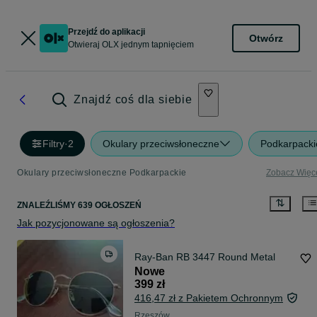
Przejdź do aplikacji
Otwórz
Otwieraj OLX jednym tapnięciem
Znajdź coś dla siebie
Filtry
·
2
Okulary przeciwsłoneczne
Podkarpacki
Okulary przeciwsłoneczne Podkarpackie
Zobacz Więc
ZNALEŹLIŚMY 639 OGŁOSZEŃ
Jak pozycjonowane są ogłoszenia?
Ray-Ban RB 3447 Round Metal
Nowe
399 zł
416,47 zł z Pakietem Ochronnym
Rzeszów