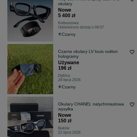
okulary
Nowe
5 400 zł
Kolbuszowa
Odświeżono dzisiaj o 09:37
Czarny
Czarne okulary LV louis vuitton
hologramy
Używane
196 zł
Dębica
28 lipca 2026
Czarny
Okulary CHANEL natychmiastowa
wysyłka
Nowe
150 zł
Buków
22 lipca 2026