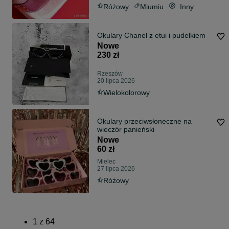
Różowy
Miumiu
Inny
Okulary Chanel z etui i pudełkiem
Nowe
230 zł
Rzeszów
20 lipca 2026
Wielokolorowy
Okulary przeciwsłoneczne na
wieczór panieński
Nowe
60 zł
Mielec
27 lipca 2026
Różowy
1
z
64