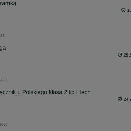
 ramką
1
:34
uga
29,
 2026
cznik j. Polskiego klasa 2 lic I tech
24,
 2026