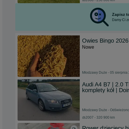
2008 - 250 000 km
Zapisz 
Damy Ci zn
Owies Bingo 2026 
Nowe
Młodzawy Duże - 05 sierpnia
Audi A4 B7 | 2.0 
komplety kół | Do
Młodzawy Duże - Odświeżono 
2007 - 320 900 km
Rower dziecięcy 