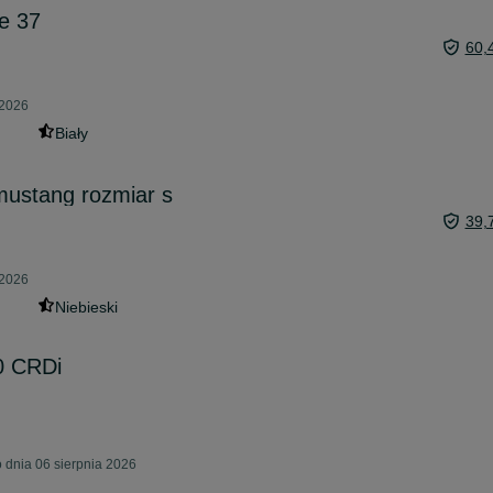
e 37
60,
 2026
Biały
mustang rozmiar s
39,
 2026
Niebieski
.0 CRDi
dnia 06 sierpnia 2026