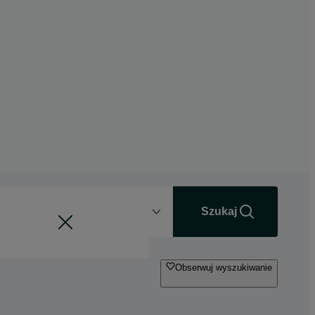
Odległość
+0 km
Szukaj
Obserwuj wyszukiwanie