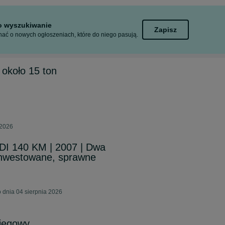
to wyszukiwanie
Zapisz
ać o nowych ogłoszeniach, które do niego pasują.
około 15 ton
 2026
TDI 140 KM | 2007 | Dwa
inwestowane, sprawne
dnia 04 sierpnia 2026
biegowy