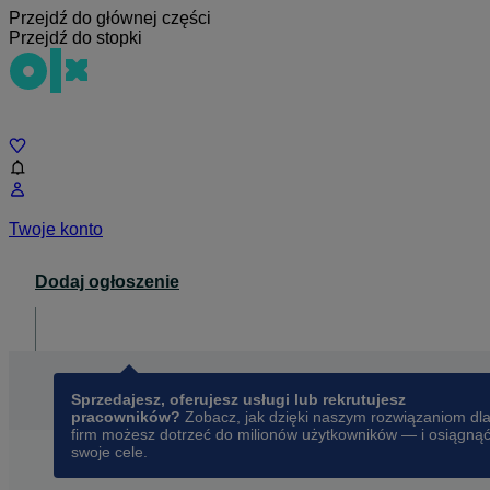
Przejdź do głównej części
Przejdź do stopki
Czat
Twoje konto
Dodaj ogłoszenie
Dla biznesu
opens in a new tab
Sprzedajesz, oferujesz usługi lub rekrutujesz
pracowników?
Zobacz, jak dzięki naszym rozwiązaniom dl
firm możesz dotrzeć do milionów użytkowników — i osiągną
swoje cele.