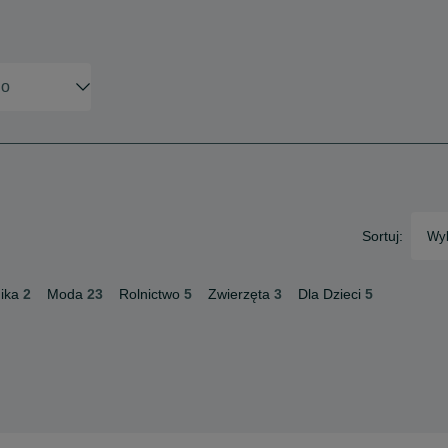
Sortuj:
Wyb
ika
2
Moda
23
Rolnictwo
5
Zwierzęta
3
Dla Dzieci
5