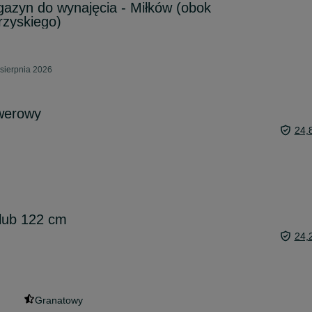
agazyn do wynajęcia - Miłków (obok
rzyskiego)
sierpnia 2026
owerowy
24,
lub 122 cm
24,
Granatowy