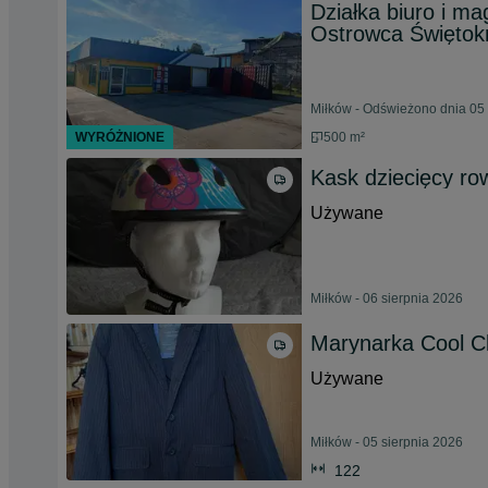
Działka biuro i m
Ostrowca Świętok
Miłków - Odświeżono dnia 05 
WYRÓŻNIONE
500 m²
Kask dziecięcy r
Używane
Miłków - 06 sierpnia 2026
Marynarka Cool C
Używane
Miłków - 05 sierpnia 2026
122