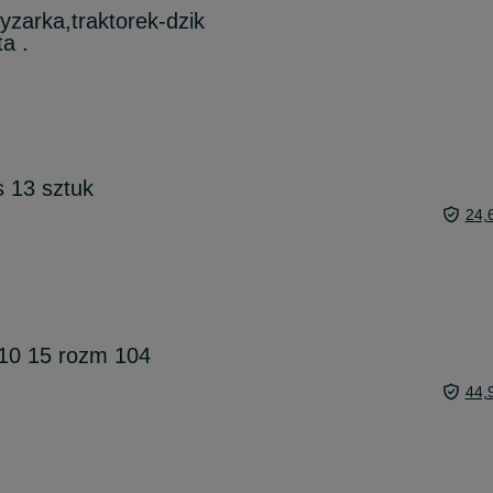
zarka,traktorek-dzik
a .
s 13 sztuk
24,
 10 15 rozm 104
44,