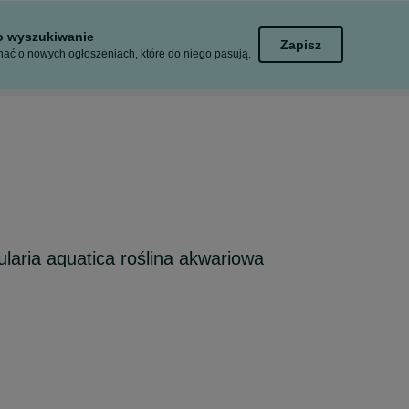
to wyszukiwanie
Zapisz
ać o nowych ogłoszeniach, które do niego pasują.
aria aquatica roślina akwariowa