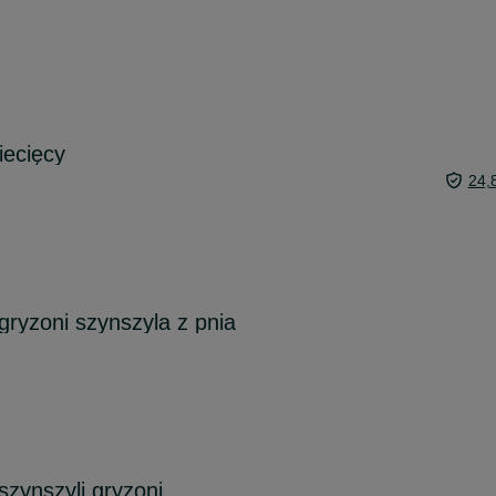
iecięcy
24,
ryzoni szynszyla z pnia
zynszyli gryzoni