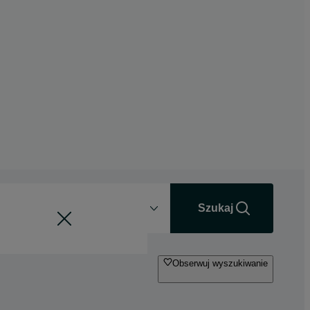
Odległość
+0 km
Szukaj
Obserwuj wyszukiwanie