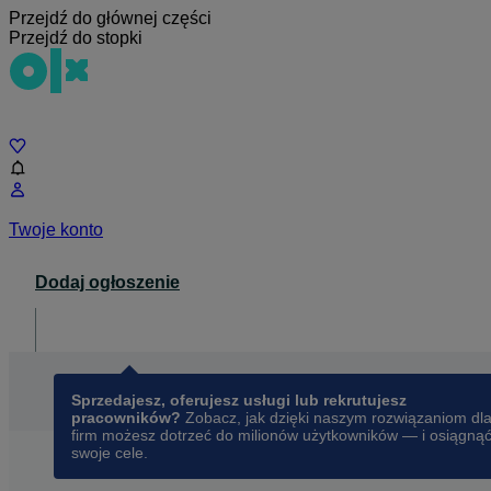
Przejdź do głównej części
Przejdź do stopki
Czat
Twoje konto
Dodaj ogłoszenie
Dla biznesu
opens in a new tab
Sprzedajesz, oferujesz usługi lub rekrutujesz
pracowników?
Zobacz, jak dzięki naszym rozwiązaniom dl
firm możesz dotrzeć do milionów użytkowników — i osiągną
swoje cele.