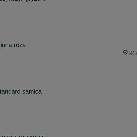
iona róża
87,
standard samica