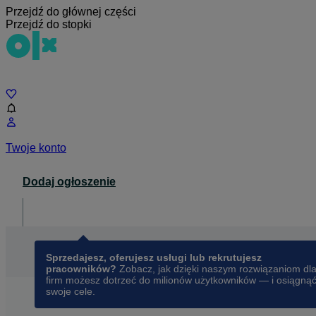
Przejdź do głównej części
Przejdź do stopki
Czat
Twoje konto
Dodaj ogłoszenie
Dla biznesu
opens in a new tab
Sprzedajesz, oferujesz usługi lub rekrutujesz
pracowników?
Zobacz, jak dzięki naszym rozwiązaniom dl
firm możesz dotrzeć do milionów użytkowników — i osiągną
swoje cele.