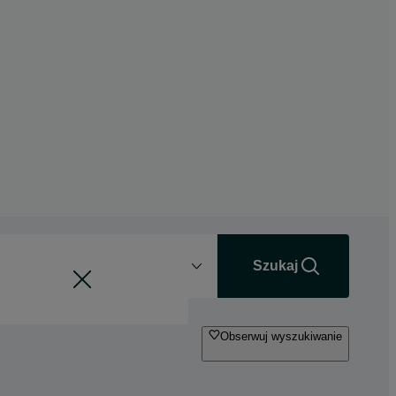
Odległość
+0 km
Szukaj
Obserwuj wyszukiwanie