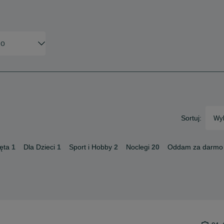
Sortuj:
Wyb
ęta
1
Dla Dzieci
1
Sport i Hobby
2
Noclegi
20
Oddam za darmo