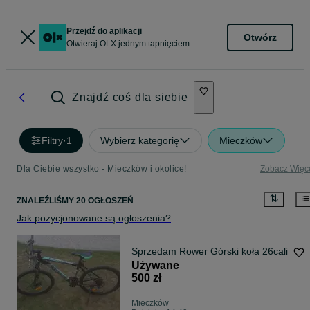
Przejdź do aplikacji
Otwórz
Otwieraj OLX jednym tapnięciem
Znajdź coś dla siebie
Filtry
·
1
Wybierz kategorię
Mieczków
Dla Ciebie wszystko - Mieczków i okolice!
Zobacz Więc
ZNALEŹLIŚMY 20 OGŁOSZEŃ
Jak pozycjonowane są ogłoszenia?
Sprzedam Rower Górski koła 26cali
Używane
500 zł
Mieczków