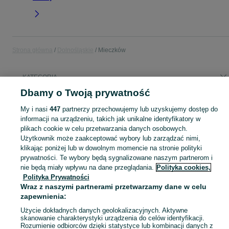
Strona główna
Dolnośląskie
Mieczków
KATEGORIA
Dbamy o Twoją prywatność
Popularne wyszukiwania
My i nasi
447
partnerzy przechowujemy lub uzyskujemy dostęp do
produkcja
informacji na urządzeniu, takich jak unikalne identyfikatory w
plikach cookie w celu przetwarzania danych osobowych.
Użytkownik może zaakceptować wybory lub zarządzać nimi,
Skorzystaj z największego serwisu ogłoszeniowego - Mieczków i okolice! Kupuj to, czego pragniesz i sprzedawaj to, czego już nie potrzebujesz!
Zobacz Więc
klikając poniżej lub w dowolnym momencie na stronie polityki
prywatności. Te wybory będą sygnalizowane naszym partnerom i
Mapa kategorii
nie będą miały wpływu na dane przeglądania.
Polityka cookies,
Polityka Prywatności
Mapa miejscowości
Wraz z naszymi partnerami przetwarzamy dane w celu
Mapa ministron
zapewnienia:
Popularne wyszukiwania
Użycie dokładnych danych geolokalizacyjnych. Aktywne
skanowanie charakterystyki urządzenia do celów identyfikacji.
Rozumienie odbiorców dzięki statystyce lub kombinacji danych z