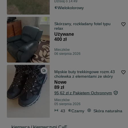
Dzisiaj o 14:49
Wielokolorowy
Skórzany, rozkladany fotel typu
relax
Używane
400 zł
Mieczków
06 sierpnia 2026
Męskie buty trekkingowe rozm.43
cholewka z elementami ze skóry
Nowe
89 zł
95,62 zł z Pakietem Ochronnym
Mieczków
05 sierpnia 2026
43
Czarny
Skóra naturalna
kierowca / kierowczyni C+E