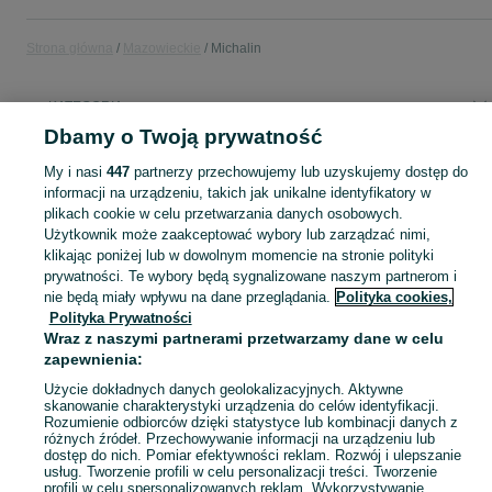
Strona główna
Mazowieckie
Michalin
KATEGORIA
Dbamy o Twoją prywatność
Popularne wyszukiwania
My i nasi
447
partnerzy przechowujemy lub uzyskujemy dostęp do
praca
informacji na urządzeniu, takich jak unikalne identyfikatory w
plikach cookie w celu przetwarzania danych osobowych.
Użytkownik może zaakceptować wybory lub zarządzać nimi,
Skorzystaj z największego serwisu ogłoszeniowego - Michalin i okolice! Kupuj to, czego pragniesz i sprzedawaj to, czego już nie potrzebujesz!
Zobacz Więc
klikając poniżej lub w dowolnym momencie na stronie polityki
prywatności. Te wybory będą sygnalizowane naszym partnerom i
nie będą miały wpływu na dane przeglądania.
Polityka cookies,
Mapa kategorii
Polityka Prywatności
Mapa miejscowości
Wraz z naszymi partnerami przetwarzamy dane w celu
Mapa ministron
zapewnienia:
Popularne wyszukiwania
Użycie dokładnych danych geolokalizacyjnych. Aktywne
skanowanie charakterystyki urządzenia do celów identyfikacji.
Rozumienie odbiorców dzięki statystyce lub kombinacji danych z
różnych źródeł. Przechowywanie informacji na urządzeniu lub
dostęp do nich. Pomiar efektywności reklam. Rozwój i ulepszanie
usług. Tworzenie profili w celu personalizacji treści. Tworzenie
profili w celu spersonalizowanych reklam. Wykorzystywanie