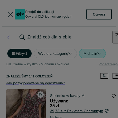
Przejdź do aplikacji
Otwórz
Otwieraj OLX jednym tapnięciem
Znajdź coś dla siebie
Filtry
·
1
Wybierz kategorię
Michalin
Dla Ciebie wszystko - Michalin i okolice!
Zobacz Więc
ZNALEŹLIŚMY 141 OGŁOSZEŃ
Jak pozycjonowane są ogłoszenia?
Sukienka w kwiaty M
Używane
35 zł
39,73 zł z Pakietem Ochronnym
Michalin