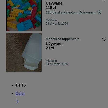
Używane
110 zł
118,39 zł z Pakietem Ochronnym
Michalin
04 sierpnia 2026
Maselnica tapperware
Używane
23 zł
Michalin
04 sierpnia 2026
1
z
15
Dalej