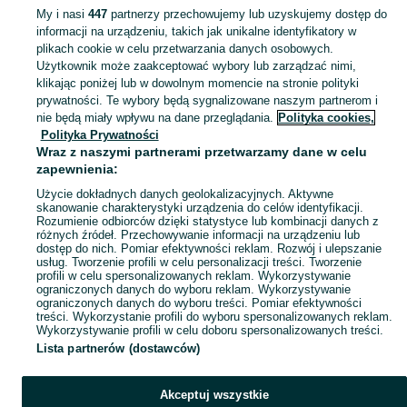
My i nasi
447
partnerzy przechowujemy lub uzyskujemy dostęp do
informacji na urządzeniu, takich jak unikalne identyfikatory w
KATEGORIA
plikach cookie w celu przetwarzania danych osobowych.
Użytkownik może zaakceptować wybory lub zarządzać nimi,
klikając poniżej lub w dowolnym momencie na stronie polityki
Skorzystaj z największego serwisu ogłoszeniowego - Malinowo i okolice! Kupuj to, czego pragniesz i sprzedawaj to, czego już nie potrzebujesz!
Zobacz Więc
prywatności. Te wybory będą sygnalizowane naszym partnerom i
nie będą miały wpływu na dane przeglądania.
Polityka cookies,
Mapa kategorii
Polityka Prywatności
Mapa miejscowości
Wraz z naszymi partnerami przetwarzamy dane w celu
zapewnienia:
Mapa ministron
Użycie dokładnych danych geolokalizacyjnych. Aktywne
Popularne wyszukiwania
skanowanie charakterystyki urządzenia do celów identyfikacji.
Rozumienie odbiorców dzięki statystyce lub kombinacji danych z
różnych źródeł. Przechowywanie informacji na urządzeniu lub
dostęp do nich. Pomiar efektywności reklam. Rozwój i ulepszanie
usług. Tworzenie profili w celu personalizacji treści. Tworzenie
profili w celu spersonalizowanych reklam. Wykorzystywanie
ograniczonych danych do wyboru reklam. Wykorzystywanie
ograniczonych danych do wyboru treści. Pomiar efektywności
treści. Wykorzystanie profili do wyboru spersonalizowanych reklam.
Wykorzystywanie profili w celu doboru spersonalizowanych treści.
Lista partnerów (dostawców)
Akceptuj wszystkie