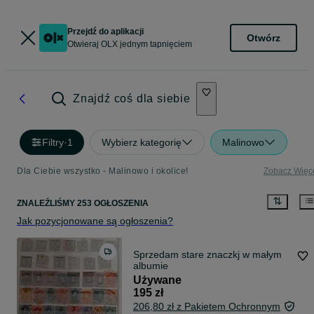
Przejdź do aplikacji
Otwórz
Otwieraj OLX jednym tapnięciem
Znajdź coś dla siebie
Filtry
·
1
Wybierz kategorię
Malinowo
Dla Ciebie wszystko - Malinowo i okolice!
Zobacz Więc
ZNALEŹLIŚMY 253 OGŁOSZENIA
Jak pozycjonowane są ogłoszenia?
Sprzedam stare znaczkj w małym
albumie
Używane
195 zł
206,80 zł z Pakietem Ochronnym