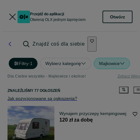
Przejdź do aplikacji
Otwórz
Otwieraj OLX jednym tapnięciem
Znajdź coś dla siebie
Filtry
·
1
Wybierz kategorię
Majkowice
Dla Ciebie wszystko - Majkowice i okolice!
Zobacz Więc
ZNALEŹLIŚMY 77 OGŁOSZEŃ
Jak pozycjonowane są ogłoszenia?
Wynajem przyczepy kempingowej
120 zł za dobę