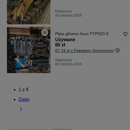
Majkowice
06 sierpnia 2026
Płyta główna Asus P7P55D-E
Używane
80 zł
87,19 zł z Pakietem Ochronnym
Majkowice
06 sierpnia 2026
1
z
8
Dalej
Strona główna
Małopolskie
Majkowice