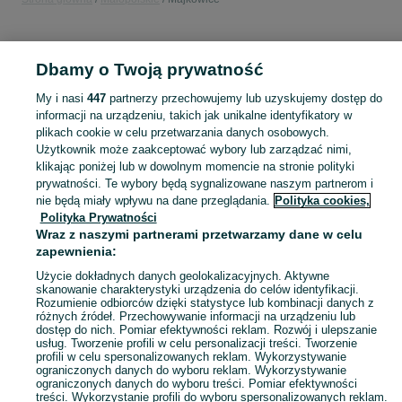
KATEGORIA
Dbamy o Twoją prywatność
Popularne wyszukiwania
My i nasi
447
partnerzy przechowujemy lub uzyskujemy dostęp do
520 70 38
informacji na urządzeniu, takich jak unikalne identyfikatory w
plikach cookie w celu przetwarzania danych osobowych.
Użytkownik może zaakceptować wybory lub zarządzać nimi,
Skorzystaj z największego serwisu ogłoszeniowego - Majkowice i okolice! Kupuj to, czego pragniesz i sprzedawaj to, czego już nie potrzebujesz!
Zobacz Więc
klikając poniżej lub w dowolnym momencie na stronie polityki
prywatności. Te wybory będą sygnalizowane naszym partnerom i
nie będą miały wpływu na dane przeglądania.
Polityka cookies,
Mapa kategorii
Polityka Prywatności
Mapa miejscowości
Wraz z naszymi partnerami przetwarzamy dane w celu
zapewnienia:
Mapa ministron
Popularne wyszukiwania
Użycie dokładnych danych geolokalizacyjnych. Aktywne
skanowanie charakterystyki urządzenia do celów identyfikacji.
Rozumienie odbiorców dzięki statystyce lub kombinacji danych z
różnych źródeł. Przechowywanie informacji na urządzeniu lub
dostęp do nich. Pomiar efektywności reklam. Rozwój i ulepszanie
usług. Tworzenie profili w celu personalizacji treści. Tworzenie
profili w celu spersonalizowanych reklam. Wykorzystywanie
ograniczonych danych do wyboru reklam. Wykorzystywanie
ograniczonych danych do wyboru treści. Pomiar efektywności
treści. Wykorzystanie profili do wyboru spersonalizowanych reklam.