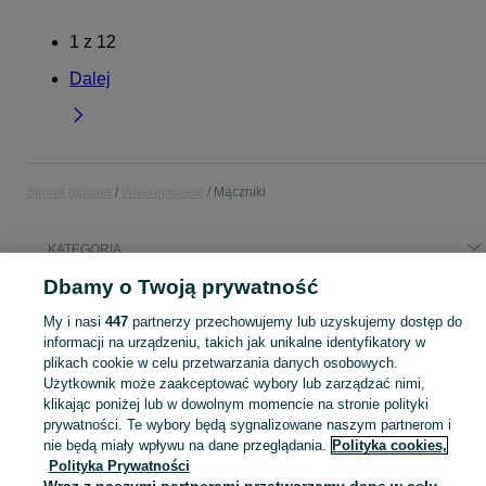
1
z
12
Dalej
Strona główna
Wielkopolskie
Mączniki
KATEGORIA
Dbamy o Twoją prywatność
Popularne wyszukiwania
My i nasi
447
partnerzy przechowujemy lub uzyskujemy dostęp do
sprzedam facelia
informacji na urządzeniu, takich jak unikalne identyfikatory w
plikach cookie w celu przetwarzania danych osobowych.
Użytkownik może zaakceptować wybory lub zarządzać nimi,
Skorzystaj z największego serwisu ogłoszeniowego - Mączniki i okolice! Kupuj to, czego pragniesz i sprzedawaj to, czego już nie potrzebujesz!
Zobacz Więc
klikając poniżej lub w dowolnym momencie na stronie polityki
prywatności. Te wybory będą sygnalizowane naszym partnerom i
Mapa kategorii
nie będą miały wpływu na dane przeglądania.
Polityka cookies,
Polityka Prywatności
Mapa miejscowości