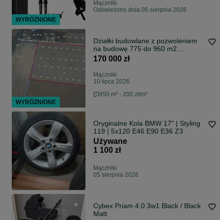
Mączniki
Odświeżono dnia 05 sierpnia 2026
WYRÓŻNIONE
Działki budowlane z pozwoleniem
na budowę 775 do 960 m2
Mączniki Środa
170 000 zł
Mączniki
10 lipca 2026
850 m² - 200 zł/m²
WYRÓŻNIONE
Oryginalne Kola BMW 17" | Styling
119 | 5x120 E46 E90 E36 Z3
Używane
1 100 zł
Mączniki
05 sierpnia 2026
Cybex Priam 4.0 3w1 Black / Black
Matt