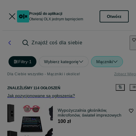
Przejdź do aplikacji
Otwórz
Otwieraj OLX jednym tapnięciem
Znajdź coś dla siebie
Filtry
·
1
Wybierz kategorię
Mączniki
Dla Ciebie wszystko - Mączniki i okolice!
Zobacz Więc
ZNALEŹLIŚMY 114 OGŁOSZEŃ
Jak pozycjonowane są ogłoszenia?
Wypożyczalnia głośników,
mikrofonów, świateł imprezowych
100 zł