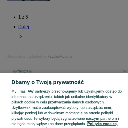
1
z
5
Dalej
Strona główna
Lubelskie
Łucka-Kolonia
KATEGORIA
Dbamy o Twoją prywatność
Popularne wyszukiwania
My i nasi
447
partnerzy przechowujemy lub uzyskujemy dostęp do
praca
informacji na urządzeniu, takich jak unikalne identyfikatory w
plikach cookie w celu przetwarzania danych osobowych.
Użytkownik może zaakceptować wybory lub zarządzać nimi,
Skorzystaj z największego serwisu ogłoszeniowego - Łucka-Kolonia i okolice! Kupuj to, czego pragniesz i sprzedawaj to, czego już nie potrzebujesz!
Zobacz Więc
klikając poniżej lub w dowolnym momencie na stronie polityki
prywatności. Te wybory będą sygnalizowane naszym partnerom i
Mapa kategorii
nie będą miały wpływu na dane przeglądania.
Polityka cookies,