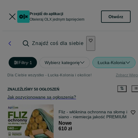
Przejdź do aplikacji
Otwórz
Otwieraj OLX jednym tapnięciem
Znajdź coś dla siebie
Filtry
·
1
Wybierz kategorię
Łucka-Kolonia
Dla Ciebie wszystko - Łucka-Kolonia i okolice!
Zobacz Więc
ZNALEŹLIŚMY 50 OGŁOSZEŃ
Jak pozycjonowane są ogłoszenia?
Fliz - włóknina ochronna na słomę i
siano - niemiecja jakość PREMIUM
Nowe
610 zł