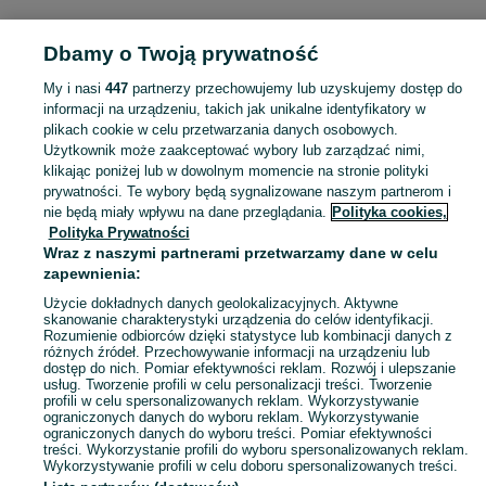
Dbamy o Twoją prywatność
Strona główna
Małopolskie
Łososina Górna
My i nasi
447
partnerzy przechowujemy lub uzyskujemy dostęp do
informacji na urządzeniu, takich jak unikalne identyfikatory w
KATEGORIA
plikach cookie w celu przetwarzania danych osobowych.
Użytkownik może zaakceptować wybory lub zarządzać nimi,
Skorzystaj z największego serwisu ogłoszeniowego - Łososina Górna i okolice! Kupuj to, czego pragniesz i sprzedawaj to, czego już nie potrzebujesz!
Zobacz Więc
klikając poniżej lub w dowolnym momencie na stronie polityki
prywatności. Te wybory będą sygnalizowane naszym partnerom i
nie będą miały wpływu na dane przeglądania.
Polityka cookies,
Mapa kategorii
Polityka Prywatności
Mapa miejscowości
Wraz z naszymi partnerami przetwarzamy dane w celu
zapewnienia:
Mapa ministron
Użycie dokładnych danych geolokalizacyjnych. Aktywne
Popularne wyszukiwania
skanowanie charakterystyki urządzenia do celów identyfikacji.
Rozumienie odbiorców dzięki statystyce lub kombinacji danych z
różnych źródeł. Przechowywanie informacji na urządzeniu lub
dostęp do nich. Pomiar efektywności reklam. Rozwój i ulepszanie
usług. Tworzenie profili w celu personalizacji treści. Tworzenie
profili w celu spersonalizowanych reklam. Wykorzystywanie
ograniczonych danych do wyboru reklam. Wykorzystywanie
ograniczonych danych do wyboru treści. Pomiar efektywności
treści. Wykorzystanie profili do wyboru spersonalizowanych reklam.
Wykorzystywanie profili w celu doboru spersonalizowanych treści.