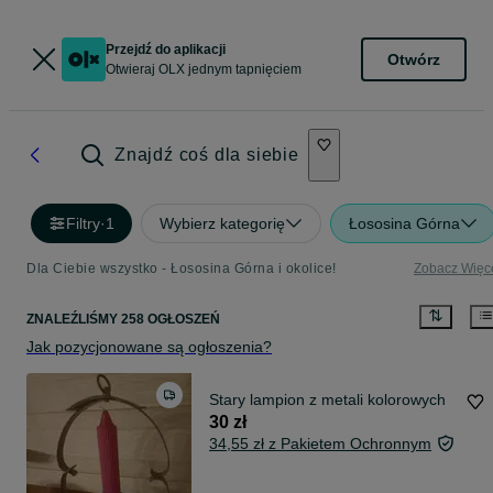
Przejdź do aplikacji
Otwórz
Otwieraj OLX jednym tapnięciem
Znajdź coś dla siebie
Filtry
·
1
Wybierz kategorię
Łososina Górna
Dla Ciebie wszystko - Łososina Górna i okolice!
Zobacz Więc
ZNALEŹLIŚMY 258 OGŁOSZEŃ
Jak pozycjonowane są ogłoszenia?
Stary lampion z metali kolorowych
30 zł
34,55 zł z Pakietem Ochronnym