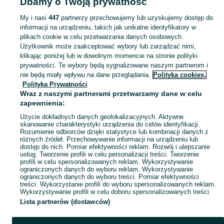
Dbamy o Twoją prywatność
Strona główna
Świętokrzyskie
Łosień
My i nasi
447
partnerzy przechowujemy lub uzyskujemy dostęp do
informacji na urządzeniu, takich jak unikalne identyfikatory w
KATEGORIA
plikach cookie w celu przetwarzania danych osobowych.
Użytkownik może zaakceptować wybory lub zarządzać nimi,
Skorzystaj z największego serwisu ogłoszeniowego - Łosień i okolice! Kupuj to, czego pragniesz i sprzedawaj to, czego już nie potrzebujesz!
Zobacz Więc
klikając poniżej lub w dowolnym momencie na stronie polityki
prywatności. Te wybory będą sygnalizowane naszym partnerom i
nie będą miały wpływu na dane przeglądania.
Polityka cookies,
Mapa kategorii
Polityka Prywatności
Mapa miejscowości
Wraz z naszymi partnerami przetwarzamy dane w celu
zapewnienia:
Mapa ministron
Użycie dokładnych danych geolokalizacyjnych. Aktywne
Popularne wyszukiwania
skanowanie charakterystyki urządzenia do celów identyfikacji.
Rozumienie odbiorców dzięki statystyce lub kombinacji danych z
różnych źródeł. Przechowywanie informacji na urządzeniu lub
dostęp do nich. Pomiar efektywności reklam. Rozwój i ulepszanie
usług. Tworzenie profili w celu personalizacji treści. Tworzenie
profili w celu spersonalizowanych reklam. Wykorzystywanie
ograniczonych danych do wyboru reklam. Wykorzystywanie
ograniczonych danych do wyboru treści. Pomiar efektywności
treści. Wykorzystanie profili do wyboru spersonalizowanych reklam.
Wykorzystywanie profili w celu doboru spersonalizowanych treści.
Lista partnerów (dostawców)