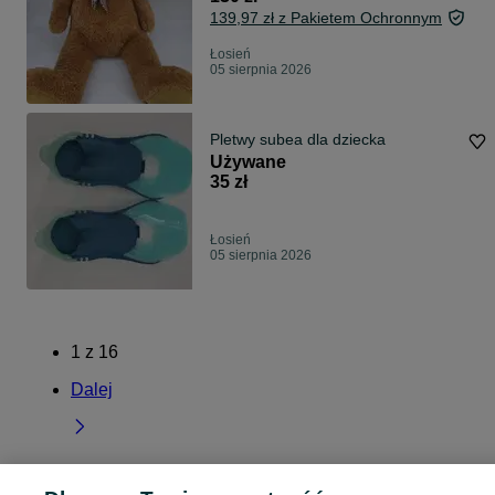
139,97 zł z Pakietem Ochronnym
Łosień
05 sierpnia 2026
Pletwy subea dla dziecka
Używane
35 zł
Łosień
05 sierpnia 2026
1
z
16
Dalej