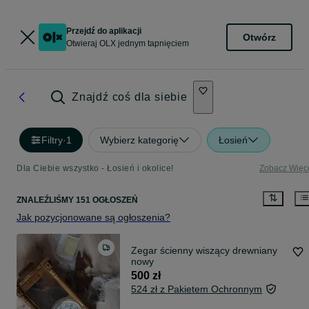
Przejdź do aplikacji
Otwórz
Otwieraj OLX jednym tapnięciem
Znajdź coś dla siebie
Filtry
·
1
Wybierz kategorię
Łosień
Dla Ciebie wszystko - Łosień i okolice!
Zobacz Więc
ZNALEŹLIŚMY 151 OGŁOSZEŃ
Jak pozycjonowane są ogłoszenia?
Zegar ścienny wiszący drewniany
nowy
500 zł
524 zł z Pakietem Ochronnym