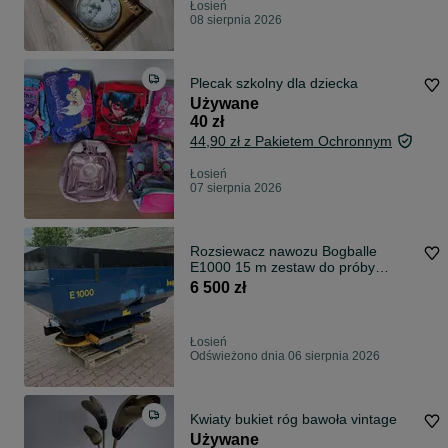
Łosień
08 sierpnia 2026
Plecak szkolny dla dziecka
Używane
40 zł
44,90 zł z Pakietem Ochronnym
Łosień
07 sierpnia 2026
Rozsiewacz nawozu Bogballe
E1000 15 m zestaw do próby
kreconej
6 500 zł
Łosień
Odświeżono dnia 06 sierpnia 2026
Kwiaty bukiet róg bawoła vintage
Używane