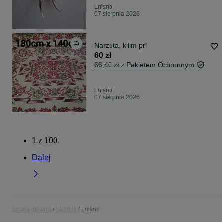
Lnisno
07 sierpnia 2026
Narzuta, kilim prl
60 zł
66,40 zł z Pakietem Ochronnym
Lnisno
07 sierpnia 2026
1
z
100
Dalej
Strona główna
Łódzkie
Lnisno