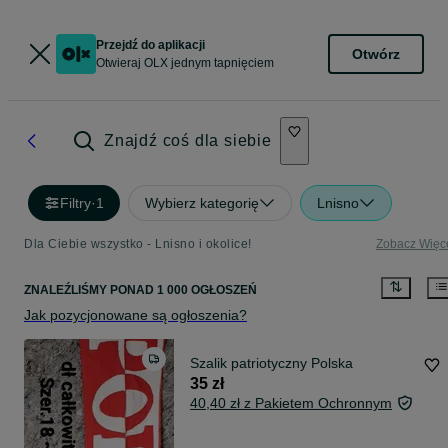
Przejdź do aplikacji
Otwórz
Otwieraj OLX jednym tapnięciem
Znajdź coś dla siebie
Filtry
·
1
Wybierz kategorię
Lnisno
Dla Ciebie wszystko - Lnisno i okolice!
Zobacz Więc
ZNALEŹLIŚMY
PONAD
1 000 OGŁOSZEŃ
Jak pozycjonowane są ogłoszenia?
Szalik patriotyczny Polska
35 zł
40,40 zł z Pakietem Ochronnym