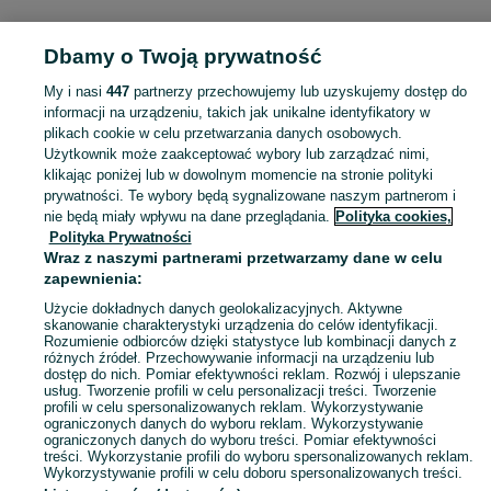
KATEGORIA
Dbamy o Twoją prywatność
Popularne wyszukiwania
My i nasi
447
partnerzy przechowujemy lub uzyskujemy dostęp do
podkłady kolejowe
maverick ford
jeep
informacji na urządzeniu, takich jak unikalne identyfikatory w
plikach cookie w celu przetwarzania danych osobowych.
Użytkownik może zaakceptować wybory lub zarządzać nimi,
Skorzystaj z największego serwisu ogłoszeniowego - Lnisno i okolice! Kupuj to, czego pragniesz i sprzedawaj to, czego już nie potrzebujesz!
Zobacz Więc
klikając poniżej lub w dowolnym momencie na stronie polityki
prywatności. Te wybory będą sygnalizowane naszym partnerom i
nie będą miały wpływu na dane przeglądania.
Polityka cookies,
Mapa kategorii
Polityka Prywatności
Mapa miejscowości
Wraz z naszymi partnerami przetwarzamy dane w celu
zapewnienia:
Mapa ministron
Popularne wyszukiwania
Użycie dokładnych danych geolokalizacyjnych. Aktywne
skanowanie charakterystyki urządzenia do celów identyfikacji.
Rozumienie odbiorców dzięki statystyce lub kombinacji danych z
różnych źródeł. Przechowywanie informacji na urządzeniu lub
dostęp do nich. Pomiar efektywności reklam. Rozwój i ulepszanie
usług. Tworzenie profili w celu personalizacji treści. Tworzenie
profili w celu spersonalizowanych reklam. Wykorzystywanie
ograniczonych danych do wyboru reklam. Wykorzystywanie
ograniczonych danych do wyboru treści. Pomiar efektywności
treści. Wykorzystanie profili do wyboru spersonalizowanych reklam.
Wykorzystywanie profili w celu doboru spersonalizowanych treści.