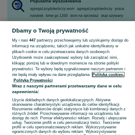
Popularne wyszukiwania
agregat prądotwórczy wom
agregat prądotwórczy
praca
narybek
bmw gs 1200
dom na sprzedaż
słup używany
rower chłopięcy 20 cali
Dbamy o Twoją prywatność
Zobacz Więcej
My i nasi
447
partnerzy przechowujemy lub uzyskujemy dostęp do
informacji na urządzeniu, takich jak unikalne identyfikatory w
Skorzystaj z największego serwisu ogłoszeniowego - Lniano i okolice! Kupuj to, czego pragniesz i sprzedawaj to, czego już nie potrzebujesz!
Zobacz Więc
plikach cookie w celu przetwarzania danych osobowych.
Użytkownik może zaakceptować wybory lub zarządzać nimi,
Mapa kategorii
klikając poniżej lub w dowolnym momencie na stronie polityki
prywatności. Te wybory będą sygnalizowane naszym partnerom i
Mapa miejscowości
nie będą miały wpływu na dane przeglądania.
Polityka cookies,
Mapa ministron
Polityka Prywatności
Popularne wyszukiwania
Wraz z naszymi partnerami przetwarzamy dane w celu
zapewnienia:
Użycie dokładnych danych geolokalizacyjnych. Aktywne
skanowanie charakterystyki urządzenia do celów identyfikacji.
Rozumienie odbiorców dzięki statystyce lub kombinacji danych z
różnych źródeł. Przechowywanie informacji na urządzeniu lub
dostęp do nich. Pomiar efektywności reklam. Rozwój i ulepszanie
usług. Tworzenie profili w celu personalizacji treści. Tworzenie
profili w celu spersonalizowanych reklam. Wykorzystywanie
ograniczonych danych do wyboru reklam. Wykorzystywanie