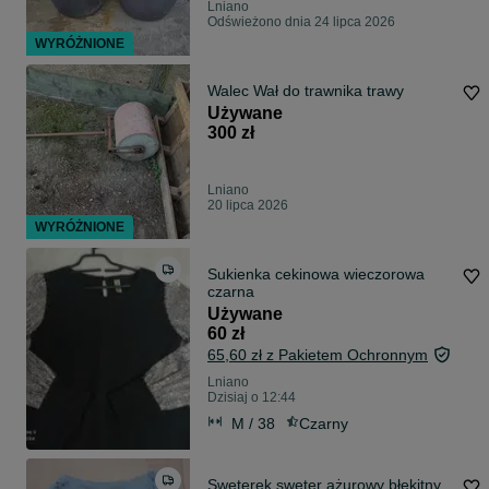
Lniano
Odświeżono dnia 24 lipca 2026
WYRÓŻNIONE
Walec Wał do trawnika trawy
Używane
300 zł
Lniano
20 lipca 2026
WYRÓŻNIONE
Sukienka cekinowa wieczorowa
czarna
Używane
60 zł
65,60 zł z Pakietem Ochronnym
Lniano
Dzisiaj o 12:44
M / 38
Czarny
Sweterek sweter ażurowy błękitny