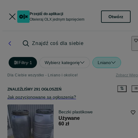
Przejdź do aplikacji
Otwórz
Otwieraj OLX jednym tapnięciem
Znajdź coś dla siebie
Filtry
·
1
Wybierz kategorię
Lniano
Dla Ciebie wszystko - Lniano i okolice!
Zobacz Więc
ZNALEŹLIŚMY 291 OGŁOSZEŃ
Jak pozycjonowane są ogłoszenia?
Beczki plastikowe
Używane
60 zł