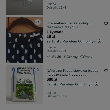
Lniano
Dzisiaj o 12:43
Czarno-biała bluzka z długim
rękawem Orsay S 36
Używane
18 zł
22,13 zł z Pakietem Ochronnym
Lniano
Dzisiaj o 09:11
S / 36
Czarny
Orsay
NAturalna Kreda stawowa bigbag
na duży staw, kreda do
odkwaszania stawu 500kg, kreda
600 zł
bezpieczna dla ryb, redukuje glony,
628 zł z Pakietem Ochronnym
zapewnia przejrzystość wody
Lniano
Dzisiaj o 08:14