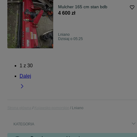
Mulcher 165 cm stan bdb
4 600 zł
Lniano
Dzisiaj o 05:25
1
z
30
Dalej
Strona główna
Kujawsko-pomorskie
Lniano
KATEGORIA