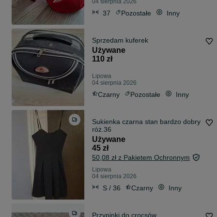
04 sierpnia 2026
37
Pozostałe
Inny
Sprzedam kuferek
Używane
110 zł
Lipowa
04 sierpnia 2026
Czarny
Pozostałe
Inny
Sukienka czarna stan bardzo dobry
róż.36
Używane
45 zł
50,08 zł z Pakietem Ochronnym
Lipowa
04 sierpnia 2026
S / 36
Czarny
Inny
Przypinki do crocsów