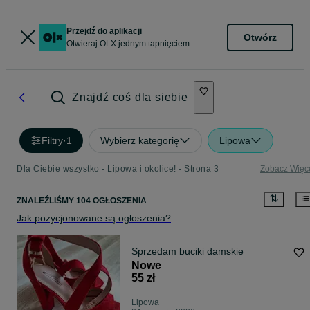
Przejdź do aplikacji
Otwórz
Otwieraj OLX jednym tapnięciem
Znajdź coś dla siebie
Filtry
·
1
Wybierz kategorię
Lipowa
Dla Ciebie wszystko - Lipowa i okolice! - Strona 3
Zobacz Więc
ZNALEŹLIŚMY 104 OGŁOSZENIA
Jak pozycjonowane są ogłoszenia?
Sprzedam buciki damskie
Nowe
55 zł
Lipowa