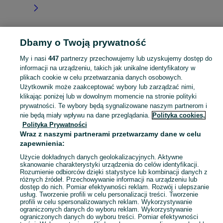
Dbamy o Twoją prywatność
Strona główna
Małopolskie
Lipowa
My i nasi
447
partnerzy przechowujemy lub uzyskujemy dostęp do
informacji na urządzeniu, takich jak unikalne identyfikatory w
KATEGORIA
plikach cookie w celu przetwarzania danych osobowych.
Użytkownik może zaakceptować wybory lub zarządzać nimi,
Skorzystaj z największego serwisu ogłoszeniowego - Lipowa i okolice! Kupuj to, czego pragniesz i sprzedawaj to, czego już nie potrzebujesz!
Zobacz Więc
klikając poniżej lub w dowolnym momencie na stronie polityki
prywatności. Te wybory będą sygnalizowane naszym partnerom i
nie będą miały wpływu na dane przeglądania.
Polityka cookies,
Mapa kategorii
Polityka Prywatności
Mapa miejscowości
Wraz z naszymi partnerami przetwarzamy dane w celu
zapewnienia:
Mapa ministron
Popularne wyszukiwania
Użycie dokładnych danych geolokalizacyjnych. Aktywne
skanowanie charakterystyki urządzenia do celów identyfikacji.
Rozumienie odbiorców dzięki statystyce lub kombinacji danych z
różnych źródeł. Przechowywanie informacji na urządzeniu lub
dostęp do nich. Pomiar efektywności reklam. Rozwój i ulepszanie
usług. Tworzenie profili w celu personalizacji treści. Tworzenie
profili w celu spersonalizowanych reklam. Wykorzystywanie
ograniczonych danych do wyboru reklam. Wykorzystywanie
ograniczonych danych do wyboru treści. Pomiar efektywności