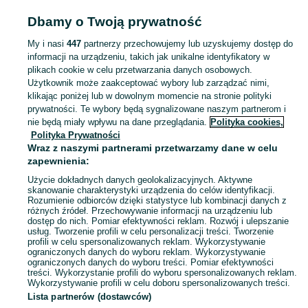
cegła
kontener
drzwi cla blotnik
barak
volvo s40
Dbamy o Twoją prywatność
volvo s40 lusterko
pellet
drzwi cla 118 blotnik
My i nasi
447
partnerzy przechowujemy lub uzyskujemy dostęp do
Zobacz Więcej
informacji na urządzeniu, takich jak unikalne identyfikatory w
plikach cookie w celu przetwarzania danych osobowych.
Skorzystaj z największego serwisu ogłoszeniowego - Lipnica Mała i okolice! Kupuj to, czego pragniesz i sprzedawaj to, czego już nie potrzebujesz!
Zobacz Więc
Użytkownik może zaakceptować wybory lub zarządzać nimi,
klikając poniżej lub w dowolnym momencie na stronie polityki
prywatności. Te wybory będą sygnalizowane naszym partnerom i
Mapa kategorii
nie będą miały wpływu na dane przeglądania.
Polityka cookies,
Mapa miejscowości
Polityka Prywatności
Mapa ministron
Wraz z naszymi partnerami przetwarzamy dane w celu
zapewnienia:
Popularne wyszukiwania
Użycie dokładnych danych geolokalizacyjnych. Aktywne
skanowanie charakterystyki urządzenia do celów identyfikacji.
Rozumienie odbiorców dzięki statystyce lub kombinacji danych z
różnych źródeł. Przechowywanie informacji na urządzeniu lub
dostęp do nich. Pomiar efektywności reklam. Rozwój i ulepszanie
usług. Tworzenie profili w celu personalizacji treści. Tworzenie
profili w celu spersonalizowanych reklam. Wykorzystywanie
ograniczonych danych do wyboru reklam. Wykorzystywanie
ograniczonych danych do wyboru treści. Pomiar efektywności
treści. Wykorzystanie profili do wyboru spersonalizowanych reklam.
Wykorzystywanie profili w celu doboru spersonalizowanych treści.
Lista partnerów (dostawców)