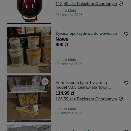
118,40 zł z Pakietem Ochronnym
Lipnica Mała
06 sierpnia 2026
Żywica epoksydowa do wewnątrz
Nowe
800 zł
Lipnica Mała
06 sierpnia 2026
Formikarium typu T z areną –
model V3.5 zestaw startowy
ulepszone nawadnianie
114,99 zł
123,59 zł z Pakietem Ochronnym
Lipnica Mała
06 sierpnia 2026