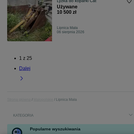
Lyżka do koparki Cat
Używane
10 500 zł
Lipnica Mała
06 sierpnia 2026
1
z
25
Dalej
Strona główna
Małopolskie
Lipnica Mała
KATEGORIA
Popularne wyszukiwania