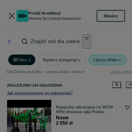
Przejdź do aplikacji
Otwórz
Otwieraj OLX jednym tapnięciem
Znajdź coś dla siebie
Filtry
·
1
Wybierz kategorię
Lipnica Mała
Dla Ciebie wszystko - Lipnica Mała i okolice!
Zobacz Więc
ZNALEŹLIŚMY 242 OGŁOSZENIA
Jak pozycjonowane są ogłoszenia?
Kopaczka wibracyjna na WOM
MINI dostawa cała Polska
Promocja!
Nowe
2 050 zł