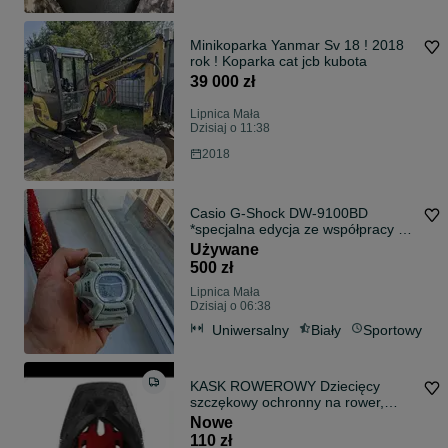
Minikoparka Yanmar Sv 18 ! 2018
rok ! Koparka cat jcb kubota
39 000 zł
Lipnica Mała
Dzisiaj o 11:38
2018
Casio G-Shock DW-9100BD
*specjalna edycja ze współpracy z
Terje Haakonsenem
Używane
500 zł
Lipnica Mała
Dzisiaj o 06:38
Uniwersalny
Biały
Sportowy
KASK ROWEROWY Dziecięcy
szczękowy ochronny na rower,
hulajnogę (nowy)
Nowe
110 zł