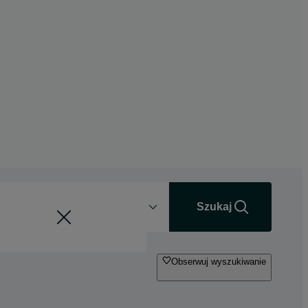
Odległość
+0 km
Szukaj
Obserwuj wyszukiwanie