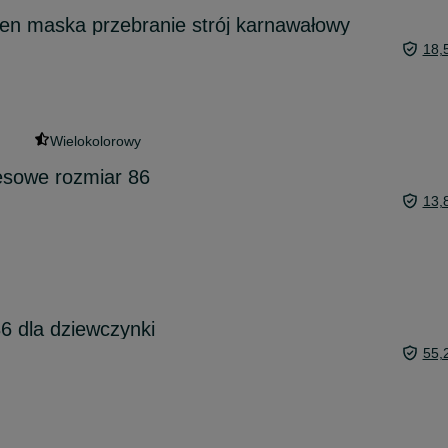
en maska przebranie strój karnawałowy
18,
Wielokolorowy
esowe rozmiar 86
13,
86 dla dziewczynki
55,