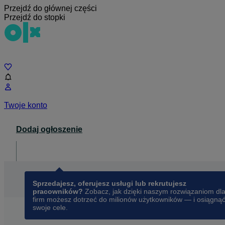
Przejdź do głównej części
Przejdź do stopki
Czat
Twoje konto
Dodaj ogłoszenie
Dla biznesu
opens in a new tab
Sprzedajesz, oferujesz usługi lub rekrutujesz
pracowników?
Zobacz, jak dzięki naszym rozwiązaniom dl
firm możesz dotrzeć do milionów użytkowników — i osiągną
swoje cele.