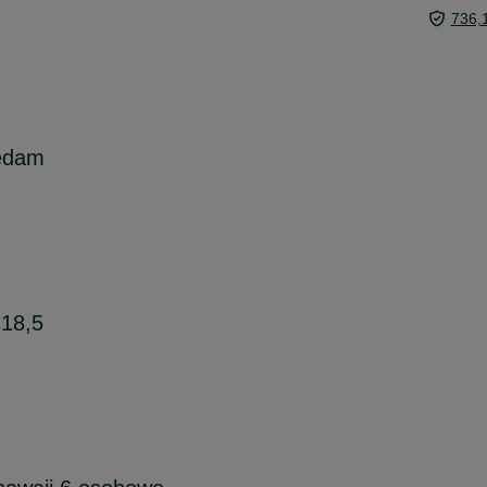
736,
zedam
 18,5