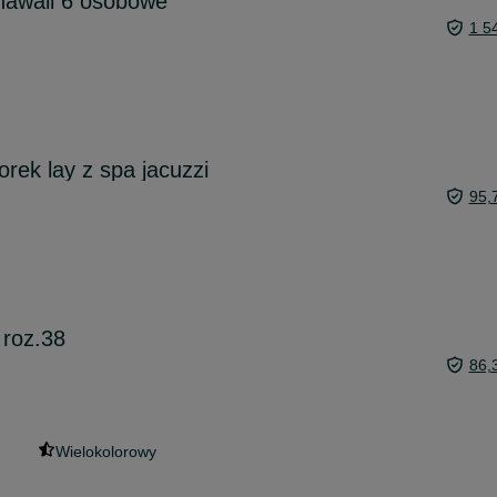
 hawaii 6 osobowe
1 5
rek lay z spa jacuzzi
95,
 roz.38
86,
Wielokolorowy