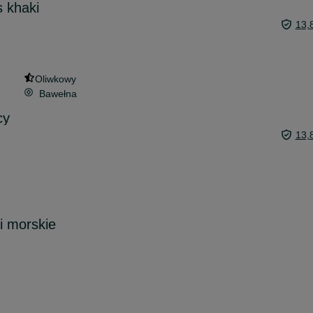
 khaki
13,
Oliwkowy
Bawełna
cy
13,
i morskie