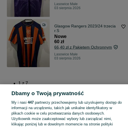
Lasowice Małe
03 sierpnia 2026
Glasgow Rangers 2023/24 trzecia
r.S
Nowe
60 zł
66,40 zł z Pakietem Ochronnym
Lasowice Małe
03 sierpnia 2026
1
z
7
Dbamy o Twoją prywatność
Dalej
My i nasi
447
partnerzy przechowujemy lub uzyskujemy dostęp do
informacji na urządzeniu, takich jak unikalne identyfikatory w
plikach cookie w celu przetwarzania danych osobowych.
Użytkownik może zaakceptować wybory lub zarządzać nimi,
Strona główna
Opolskie
Lasowice Małe
klikając poniżej lub w dowolnym momencie na stronie polityki