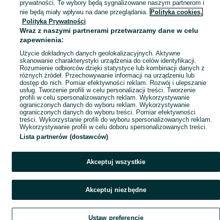
prywatności. Te wybory będą sygnalizowane naszym partnerom i
nie będą miały wpływu na dane przeglądania.
Polityka cookies,
KATEGORIA
Polityka Prywatności
Wraz z naszymi partnerami przetwarzamy dane w celu
zapewnienia:
Skorzystaj z największego serwisu ogłoszeniowego - Lasowice Małe i okolice! Kupuj to, czego pragniesz i sprzedawaj to, czego już nie potrzebujesz!
Zobacz Więc
Użycie dokładnych danych geolokalizacyjnych. Aktywne
skanowanie charakterystyki urządzenia do celów identyfikacji.
Mapa kategorii
Rozumienie odbiorców dzięki statystyce lub kombinacji danych z
różnych źródeł. Przechowywanie informacji na urządzeniu lub
Mapa miejscowości
dostęp do nich. Pomiar efektywności reklam. Rozwój i ulepszanie
Mapa ministron
usług. Tworzenie profili w celu personalizacji treści. Tworzenie
profili w celu spersonalizowanych reklam. Wykorzystywanie
Popularne wyszukiwania
ograniczonych danych do wyboru reklam. Wykorzystywanie
ograniczonych danych do wyboru treści. Pomiar efektywności
treści. Wykorzystanie profili do wyboru spersonalizowanych reklam.
Wykorzystywanie profili w celu doboru spersonalizowanych treści.
Lista partnerów (dostawców)
Akceptuj wszystkie
Akceptuj niezbędne
Ustaw preferencje