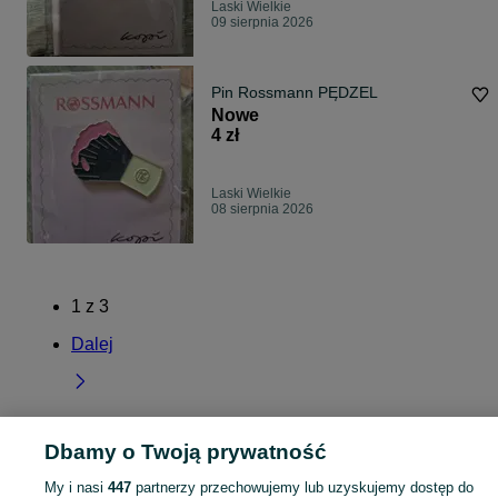
Laski Wielkie
09 sierpnia 2026
Pin Rossmann PĘDZEL
Nowe
4 zł
Laski Wielkie
08 sierpnia 2026
1
z
3
Dalej
Dbamy o Twoją prywatność
Strona główna
Kujawsko-pomorskie
Laski Wielkie
My i nasi
447
partnerzy przechowujemy lub uzyskujemy dostęp do