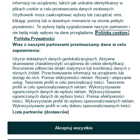
informacji na urządzeniu, takich jak unikalne identyfikatory w
KATEGORIA
plikach cookie w celu przetwarzania danych osobowych.
Użytkownik może zaakceptować wybory lub zarządzać nimi,
klikając poniżej lub w dowolnym momencie na stronie polityki
Skorzystaj z największego serwisu ogłoszeniowego w Polsce! Kupuj to, czego pragniesz i sprzedawaj to, czego już nie potrzebujesz!
Zobacz Więc
prywatności. Te wybory będą sygnalizowane naszym partnerom i
nie będą miały wpływu na dane przeglądania.
Polityka cookies,
Mapa kategorii
Polityka Prywatności
Mapa miejscowości
Wraz z naszymi partnerami przetwarzamy dane w celu
zapewnienia:
Mapa ministron
Użycie dokładnych danych geolokalizacyjnych. Aktywne
Popularne wyszukiwania
skanowanie charakterystyki urządzenia do celów identyfikacji.
Rozumienie odbiorców dzięki statystyce lub kombinacji danych z
różnych źródeł. Przechowywanie informacji na urządzeniu lub
dostęp do nich. Pomiar efektywności reklam. Rozwój i ulepszanie
usług. Tworzenie profili w celu personalizacji treści. Tworzenie
profili w celu spersonalizowanych reklam. Wykorzystywanie
ograniczonych danych do wyboru reklam. Wykorzystywanie
ograniczonych danych do wyboru treści. Pomiar efektywności
treści. Wykorzystanie profili do wyboru spersonalizowanych reklam.
Wykorzystywanie profili w celu doboru spersonalizowanych treści.
Lista partnerów (dostawców)
Akceptuj wszystkie