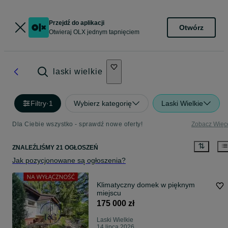
Przejdź do aplikacji
Otwórz
Otwieraj OLX jednym tapnięciem
laski wielkie
Filtry
·
1
Wybierz kategorię
Laski Wielkie
Dla Ciebie wszystko - sprawdź nowe oferty!
Zobacz Więc
ZNALEŹLIŚMY 21 OGŁOSZEŃ
Jak pozycjonowane są ogłoszenia?
Klimatyczny domek w pięknym
miejscu
175 000 zł
Laski Wielkie
14 lipca 2026