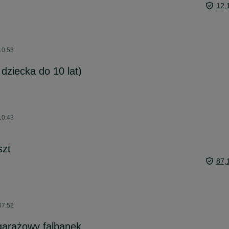
12,
10:53
dziecka do 10 lat)
10:43
szt
87,
07:52
garażowy falbanek