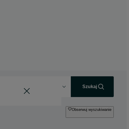
Odległość
+0 km
Szukaj
Obserwuj wyszukiwanie