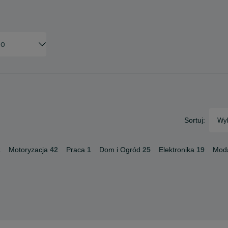
Sortuj:
Wyb
2
Motoryzacja
42
Praca
1
Dom i Ogród
25
Elektronika
19
Mod