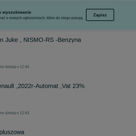
to wyszukiwanie
Zapisz
ać o nowych ogłoszeniach, które do niego pasują.
an Juke , NISMO-RS -Benzyna
no dzisiaj o 12:44
enault ,2022r-Automat ,Vat 23%
no dzisiaj o 12:43
 pluszowa