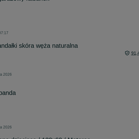
07:17
andałki skóra węża naturalna
91,
ia 2026
 panda
ia 2026