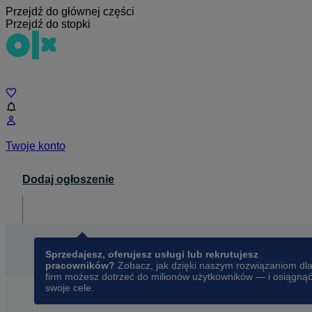
Przejdź do głównej części
Przejdź do stopki
Czat
Twoje konto
Dodaj ogłoszenie
Dla biznesu
opens in a new tab
Sprzedajesz, oferujesz usługi lub rekrutujesz
pracowników?
Zobacz, jak dzięki naszym rozwiązaniom dl
firm możesz dotrzeć do milionów użytkowników — i osiągną
swoje cele.