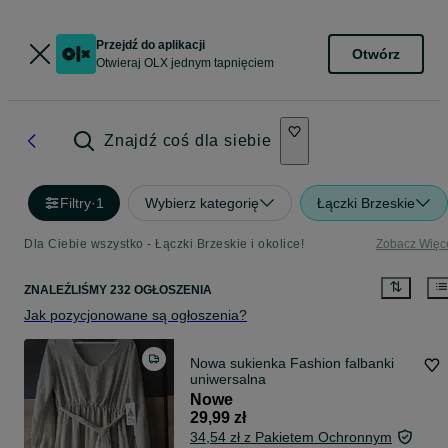
Przejdź do aplikacji
Otwórz
Otwieraj OLX jednym tapnięciem
Znajdź coś dla siebie
Filtry
·
1
Wybierz kategorię
Łączki Brzeskie
Dla Ciebie wszystko - Łączki Brzeskie i okolice!
Zobacz Więc
ZNALEŹLIŚMY 232 OGŁOSZENIA
Jak pozycjonowane są ogłoszenia?
Nowa sukienka Fashion falbanki
uniwersalna
Nowe
29,99 zł
34,54 zł z Pakietem Ochronnym