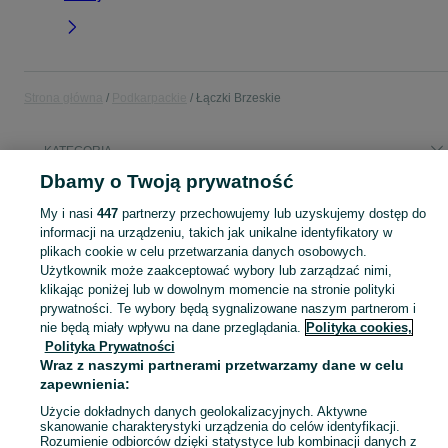
Strona główna
Podkarpackie
Łączki Brzeskie
KATEGORIA
Dbamy o Twoją prywatność
Popularne wyszukiwania
My i nasi
447
partnerzy przechowujemy lub uzyskujemy dostęp do
klimatyzator przenośny
informacji na urządzeniu, takich jak unikalne identyfikatory w
plikach cookie w celu przetwarzania danych osobowych.
Użytkownik może zaakceptować wybory lub zarządzać nimi,
Skorzystaj z największego serwisu ogłoszeniowego - Łączki Brzeskie i okolice! Kupuj to, czego pragniesz i sprzedawaj to, czego już nie potrzebujesz!
Zobacz Więc
klikając poniżej lub w dowolnym momencie na stronie polityki
prywatności. Te wybory będą sygnalizowane naszym partnerom i
Mapa kategorii
nie będą miały wpływu na dane przeglądania.
Polityka cookies,
Polityka Prywatności
Mapa miejscowości
Wraz z naszymi partnerami przetwarzamy dane w celu
Mapa ministron
zapewnienia:
Popularne wyszukiwania
Użycie dokładnych danych geolokalizacyjnych. Aktywne
skanowanie charakterystyki urządzenia do celów identyfikacji.
Rozumienie odbiorców dzięki statystyce lub kombinacji danych z