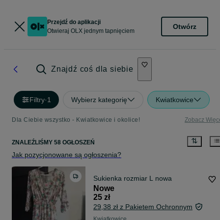
Przejdź do aplikacji
Otwórz
Otwieraj OLX jednym tapnięciem
Znajdź coś dla siebie
Filtry
·
1
Wybierz kategorię
Kwiatkowice
Dla Ciebie wszystko - Kwiatkowice i okolice!
Zobacz Więc
ZNALEŹLIŚMY 58 OGŁOSZEŃ
Jak pozycjonowane są ogłoszenia?
Sukienka rozmiar L nowa
Nowe
25 zł
29,38 zł z Pakietem Ochronnym
Kwiatkowice