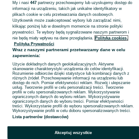
My i nasi
447
partnerzy przechowujemy lub uzyskujemy dostęp do
informacji na urządzeniu, takich jak unikalne identyfikatory w
KATEGORIA
plikach cookie w celu przetwarzania danych osobowych.
Użytkownik może zaakceptować wybory lub zarządzać nimi,
klikając poniżej lub w dowolnym momencie na stronie polityki
Skorzystaj z największego serwisu ogłoszeniowego - Kwiatkowice i okolice! Kupuj to, czego pragniesz i sprzedawaj to, czego już nie potrzebujesz!
Zobacz Więc
prywatności. Te wybory będą sygnalizowane naszym partnerom i
nie będą miały wpływu na dane przeglądania.
Polityka cookies,
Mapa kategorii
Polityka Prywatności
Mapa miejscowości
Wraz z naszymi partnerami przetwarzamy dane w celu
zapewnienia:
Mapa ministron
Użycie dokładnych danych geolokalizacyjnych. Aktywne
Popularne wyszukiwania
skanowanie charakterystyki urządzenia do celów identyfikacji.
Rozumienie odbiorców dzięki statystyce lub kombinacji danych z
różnych źródeł. Przechowywanie informacji na urządzeniu lub
dostęp do nich. Pomiar efektywności reklam. Rozwój i ulepszanie
usług. Tworzenie profili w celu personalizacji treści. Tworzenie
profili w celu spersonalizowanych reklam. Wykorzystywanie
ograniczonych danych do wyboru reklam. Wykorzystywanie
ograniczonych danych do wyboru treści. Pomiar efektywności
treści. Wykorzystanie profili do wyboru spersonalizowanych reklam.
Wykorzystywanie profili w celu doboru spersonalizowanych treści.
Lista partnerów (dostawców)
Akceptuj wszystkie