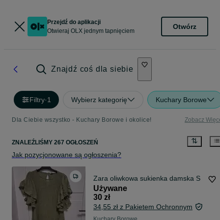
Przejdź do aplikacji
Otwórz
Otwieraj OLX jednym tapnięciem
Znajdź coś dla siebie
Filtry
·
1
Wybierz kategorię
Kuchary Borowe
Dla Ciebie wszystko - Kuchary Borowe i okolice!
Zobacz Więc
ZNALEŹLIŚMY 267 OGŁOSZEŃ
Jak pozycjonowane są ogłoszenia?
Zara oliwkowa sukienka damska S
Używane
30 zł
34,55 zł z Pakietem Ochronnym
Kuchary Borowe