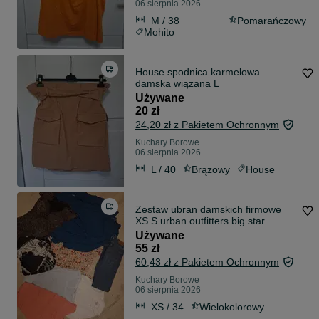
06 sierpnia 2026
M / 38
Pomarańczowy
Mohito
House spodnica karmelowa
damska wiązana L
Używane
20 zł
24,20 zł z Pakietem Ochronnym
Kuchary Borowe
06 sierpnia 2026
L / 40
Brązowy
House
Zestaw ubran damskich firmowe
XS S urban outfitters big star
tatuum lee
Używane
55 zł
60,43 zł z Pakietem Ochronnym
Kuchary Borowe
06 sierpnia 2026
XS / 34
Wielokolorowy