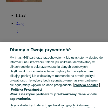
1
z
27
Dalej
Strona główna
Wielkopolskie
Kuchary Borowe
Dbamy o Twoją prywatność
My i nasi
447
partnerzy przechowujemy lub uzyskujemy dostęp do
KATEGORIA
informacji na urządzeniu, takich jak unikalne identyfikatory w
plikach cookie w celu przetwarzania danych osobowych.
Użytkownik może zaakceptować wybory lub zarządzać nimi,
Skorzystaj z największego serwisu ogłoszeniowego - Kuchary Borowe i okolice! Kupuj to, czego pragniesz i sprzedawaj to, czego już nie potrzebujesz!
Zobacz Więc
klikając poniżej lub w dowolnym momencie na stronie polityki
prywatności. Te wybory będą sygnalizowane naszym partnerom i
Mapa kategorii
nie będą miały wpływu na dane przeglądania.
Polityka cookies,
Polityka Prywatności
Mapa miejscowości
Wraz z naszymi partnerami przetwarzamy dane w celu
Mapa ministron
zapewnienia:
Popularne wyszukiwania
Użycie dokładnych danych geolokalizacyjnych. Aktywne